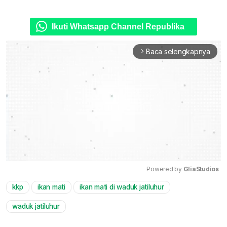
Ikuti Whatsapp Channel Republika
Baca selengkapnya
arrow_forward_ios
Powered by 
GliaStudios
kkp
ikan mati
ikan mati di waduk jatiluhur
Mute
waduk jatiluhur