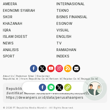
AMEERA
INTERNASIONAL
EKONOMI SYARIAH
TEKNO
SKOR
BISNIS FINANSIAL
KHAZANAH
ESGNOW
IQRA
VISUAL
ISLAM DIGEST
ENGLISH
NEWS
TV
ANALISIS
RAMADHAN
SPORT
INDEKS
About Us
|
Pedoman Siber
|
Disclaimer
Republika.id
|
Ihram.republika.co.id
|
Retizen.id
|
Rejabar.co.id
|
Rejogja.co.id
|
Republika telah diverifikasi oleh Dewan Pers
Sertifikat Nomor 1058/DP-Verifikasi/K/XII/2022
https://dewanpers.or.id/data/perusahaanpers
Ask me!
© 2026 PT Republika Media Mandiri - All Rights Reserved.