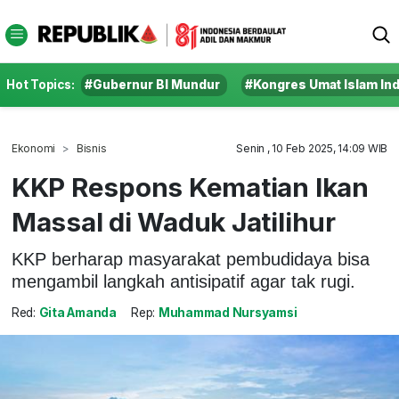
Hot Topics:
#Gubernur BI Mundur
#Kongres Umat Islam In
Ekonomi
Bisnis
Senin , 10 Feb 2025, 14:09 WIB
KKP Respons Kematian Ikan
Massal di Waduk Jatilihur
KKP berharap masyarakat pembudidaya bisa
mengambil langkah antisipatif agar tak rugi.
Red:
Gita Amanda
Rep:
Muhammad Nursyamsi