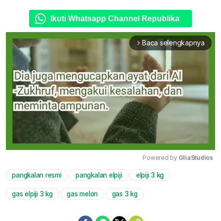
Ikuti Whatsapp Channel Republika
Baca selengkapnya
arrow_forward_ios
Powered by 
GliaStudios
pangkalan resmi
pangkalan elpiji
elpiji 3 kg
Mute
gas elpiji 3 kg
gas melon
gas 3 kg