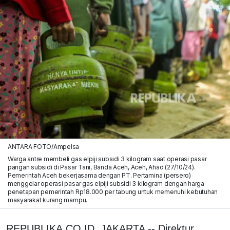
ANTARA FOTO/Ampelsa
Warga antre membeli gas elpiji subsidi 3 kilogram saat operasi pasar
pangan subsidi di Pasar Tani, Banda Aceh, Aceh, Ahad (27/10/24).
Pemerintah Aceh bekerjasama dengan PT. Pertamina (persero)
menggelar operasi pasar gas elpiji subsidi 3 kilogram dengan harga
penetapan pemerintah Rp18.000 per tabung untuk memenuhi kebutuhan
masyarakat kurang mampu.
REPUBLIKA.CO.ID, JAKARTA -- Direktur