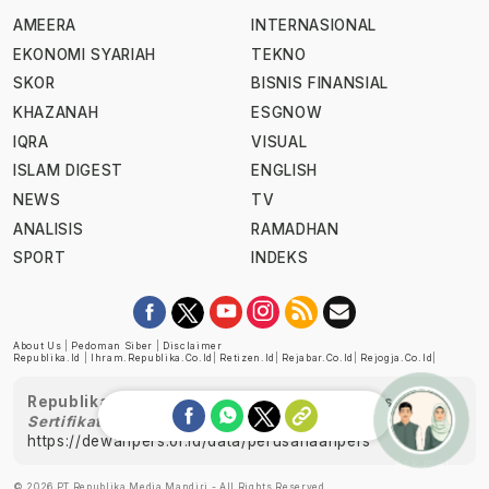
AMEERA
INTERNASIONAL
EKONOMI SYARIAH
TEKNO
SKOR
BISNIS FINANSIAL
KHAZANAH
ESGNOW
IQRA
VISUAL
ISLAM DIGEST
ENGLISH
NEWS
TV
ANALISIS
RAMADHAN
SPORT
INDEKS
About Us
|
Pedoman Siber
|
Disclaimer
Republika.id
|
Ihram.republika.co.id
|
Retizen.id
|
Rejabar.co.id
|
Rejogja.co.id
|
Republika telah diverifikasi oleh Dewan Pers
Sertifikat Nomor 1058/DP-Verifikasi/K/XII/2022
https://dewanpers.or.id/data/perusahaanpers
Ask me!
© 2026 PT Republika Media Mandiri - All Rights Reserved.