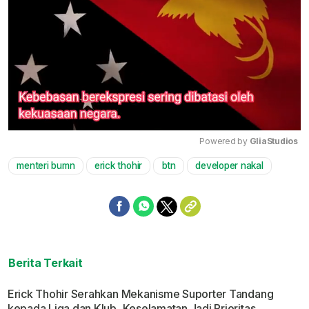
Powered by 
GliaStudios
menteri bumn
erick thohir
btn
developer nakal
Mute
Berita Terkait
Erick Thohir Serahkan Mekanisme Suporter Tandang
kepada Liga dan Klub, Keselamatan Jadi Prioritas