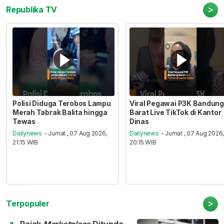
>
Republika TV
Polisi Diduga Terobos Lampu
Viral Pegawai P3K Bandung
Merah Tabrak Balita hingga
Barat Live TikTok di Kantor
Tewas
Dinas
Dailynews
- Jumat , 07 Aug 2026,
Dailynews
- Jumat , 07 Aug 2026
21:15 WIB
20:15 WIB
>
Terpopuler