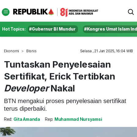
Hot Topics:
#Gubernur BI Mundur
#Kongres Umat Islam In
Ekonomi
Bisnis
Selasa , 21 Jan 2025, 16:04 WIB
Tuntaskan Penyelesaian
Sertifikat, Erick Tertibkan
Developer
Nakal
BTN mengakui proses penyelesaian sertifikat
terus diperbaiki.
Red:
Gita Amanda
Rep:
Muhammad Nursyamsi