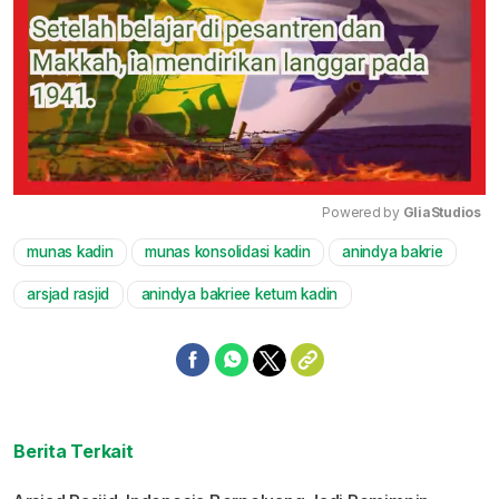
Powered by 
GliaStudios
munas kadin
munas konsolidasi kadin
anindya bakrie
Mute
arsjad rasjid
anindya bakriee ketum kadin
Berita Terkait