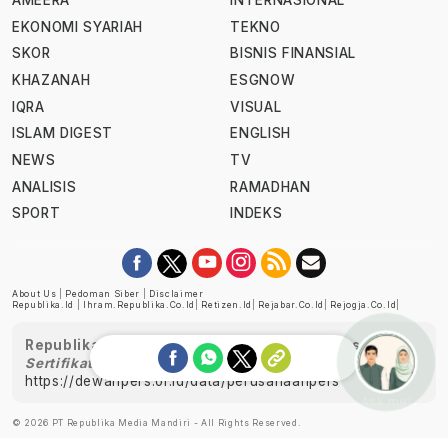
AMEERA
INTERNASIONAL
EKONOMI SYARIAH
TEKNO
SKOR
BISNIS FINANSIAL
KHAZANAH
ESGNOW
IQRA
VISUAL
ISLAM DIGEST
ENGLISH
NEWS
TV
ANALISIS
RAMADHAN
SPORT
INDEKS
About Us
|
Pedoman Siber
|
Disclaimer
Republika.id
|
Ihram.republika.co.id
|
Retizen.id
|
Rejabar.co.id
|
Rejogja.co.id
|
Republika telah diverifikasi oleh Dewan Pers
Sertifikat Nomor 1058/DP-Verifikasi/K/XII/2022
https://dewanpers.or.id/data/perusahaanpers
Ask me!
© 2026 PT Republika Media Mandiri - All Rights Reserved.