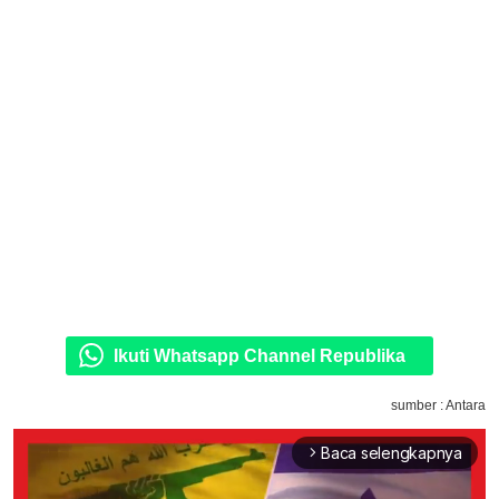
Ikuti Whatsapp Channel Republika
sumber : Antara
Baca selengkapnya
arrow_forward_ios