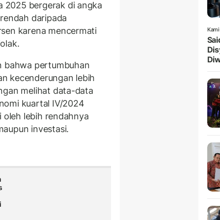
a 2025 bergerak di angka
 rendah daripada
rsen karena mencermati
Kami
Sai
jolak.
Dis
Diw
kan bahwa pertumbuhan
an kecenderungan lebih
ngan melihat data-data
nomi kuartal IV/2024
i oleh lebih rendahnya
maupun investasi.
n
s
i