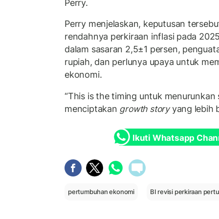
Perry.
Perry menjelaskan, keputusan tersebu
rendahnya perkiraan inflasi pada 202
dalam sasaran 2,5±1 persen, penguatan 
rupiah, dan perlunya upaya untuk m
ekonomi.
“This is the timing untuk menurunkan
menciptakan
growth story
yang lebih b
Ikuti Whatsapp Chan
pertumbuhan ekonomi
BI revisi perkiraan pe