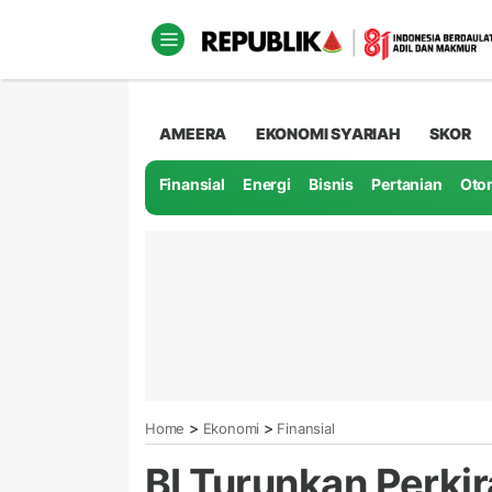
AMEERA
EKONOMI SYARIAH
SKOR
Finansial
Energi
Bisnis
Pertanian
Oto
>
>
Home
Ekonomi
Finansial
BI Turunkan Perk