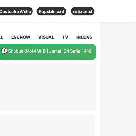
Deutsche Welle
Republika.id
retizen.id
AL
ESGNOW
VISUAL
TV
INDEKS
Shubuh
04:44 WIB
| Jumat, 24 Safar 1448