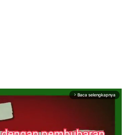
Baca selengkapnya
arrow_forward_ios