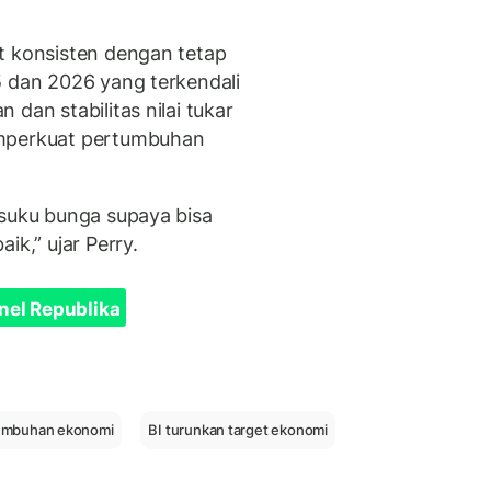
t konsisten dengan tetap
5 dan 2026 yang terkendali
dan stabilitas nilai tukar
emperkuat pertumbuhan
 suku bunga supaya bisa
aik,” ujar Perry.
nel Republika
rtumbuhan ekonomi
BI turunkan target ekonomi