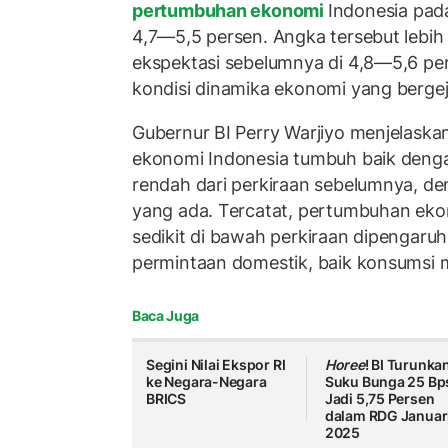
pertumbuhan ekonomi
Indonesia pad
4,7—5,5 persen. Angka tersebut lebih
ekspektasi sebelumnya di 4,8—5,6 pe
kondisi dinamika ekonomi yang berge
Gubernur BI Perry Warjiyo menjelas
ekonomi Indonesia tumbuh baik deng
rendah dari perkiraan sebelumnya, de
yang ada. Tercatat, pertumbuhan eko
sedikit di bawah perkiraan dipengaruh
permintaan domestik, baik konsumsi 
Baca Juga
Segini Nilai Ekspor RI
Horee
! BI Turunka
ke Negara-Negara
Suku Bunga 25 Bp
BRICS
Jadi 5,75 Persen
dalam RDG Januar
2025