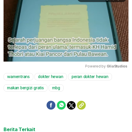
Powered by 
GliaStudios
wamentrans
dokter hewan
peran dokter hewan
Mute
makan bergizi gratis
mbg
Berita Terkait