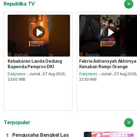
>
Republika TV
Kebakaran Landa Gedung
Febrie Adriansyah Akhirnya
Bapenda Pemprov DKI
Kenakan Rompi Orange
Dailynews
- Jumat , 07 Aug 2026,
Dailynews
- Jumat , 07 Aug 2026
23:00 WIB
22:30 WIB
>
Terpopuler
Pengusaha Bengkel Las
1