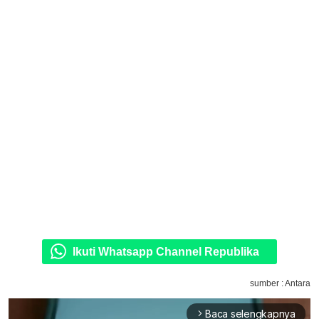
Ikuti Whatsapp Channel Republika
sumber : Antara
Baca selengkapnya
arrow_forward_ios