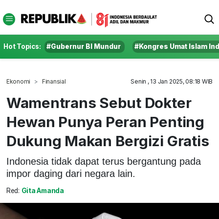
Hot Topics:
#Gubernur BI Mundur
#Kongres Umat Islam In
Ekonomi
Finansial
Senin , 13 Jan 2025, 08:18 WIB
Wamentrans Sebut Dokter
Hewan Punya Peran Penting
Dukung Makan Bergizi Gratis
Indonesia tidak dapat terus bergantung pada
impor daging dari negara lain.
Red:
Gita Amanda