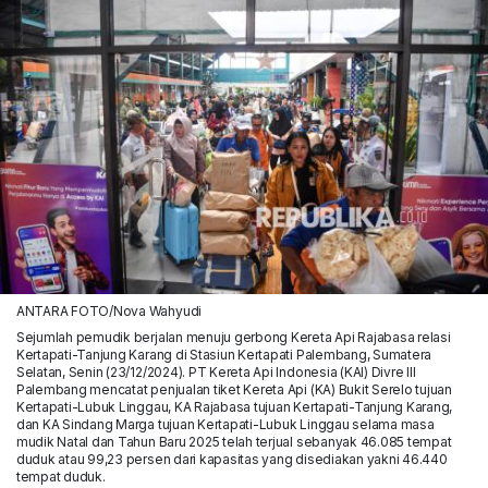
ANTARA FOTO/Nova Wahyudi
Sejumlah pemudik berjalan menuju gerbong Kereta Api Rajabasa relasi
Kertapati-Tanjung Karang di Stasiun Kertapati Palembang, Sumatera
Selatan, Senin (23/12/2024). PT Kereta Api Indonesia (KAI) Divre III
Palembang mencatat penjualan tiket Kereta Api (KA) Bukit Serelo tujuan
Kertapati-Lubuk Linggau, KA Rajabasa tujuan Kertapati-Tanjung Karang,
dan KA Sindang Marga tujuan Kertapati-Lubuk Linggau selama masa
mudik Natal dan Tahun Baru 2025 telah terjual sebanyak 46.085 tempat
duduk atau 99,23 persen dari kapasitas yang disediakan yakni 46.440
tempat duduk.