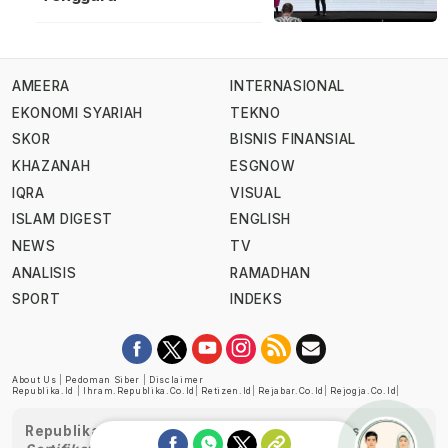
AMEERA
INTERNASIONAL
EKONOMI SYARIAH
TEKNO
SKOR
BISNIS FINANSIAL
KHAZANAH
ESGNOW
IQRA
VISUAL
ISLAM DIGEST
ENGLISH
NEWS
TV
ANALISIS
RAMADHAN
SPORT
INDEKS
About Us
|
Pedoman Siber
|
Disclaimer
Republika.id
|
Ihram.republika.co.id
|
Retizen.id
|
Rejabar.co.id
|
Rejogja.co.id
|
Republika telah diverifikasi oleh Dewan Pers