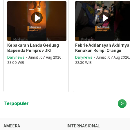
Kebakaran Landa Gedung
Febrie Adriansyah Akhirnya
Bapenda Pemprov DKI
Kenakan Rompi Orange
Dailynews
- Jumat , 07 Aug 2026,
Dailynews
- Jumat , 07 Aug 2026
23:00 WIB
22:30 WIB
>
Terpopuler
AMEERA
INTERNASIONAL