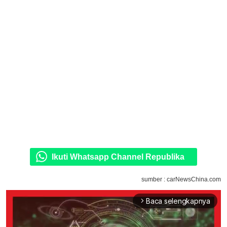
Ikuti Whatsapp Channel Republika
sumber : carNewsChina.com
Baca selengkapnya
arrow_forward_ios