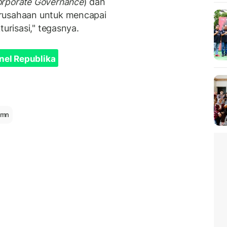
rporate Governance
) dan
erusahaan untuk mencapai
turisasi," tegasnya.
nel Republika
umn