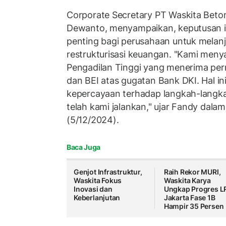
Corporate Secretary PT Waskita Beto
Dewanto, menyampaikan, keputusan 
penting bagi perusahaan untuk melan
restrukturisasi keuangan. "Kami men
Pengadilan Tinggi yang menerima pe
dan BEI atas gugatan Bank DKI. Hal i
kepercayaan terhadap langkah-langkah
telah kami jalankan," ujar Fandy dalam
(5/12/2024).
Baca Juga
Genjot Infrastruktur,
Raih Rekor MURI,
Waskita Fokus
Waskita Karya
Inovasi dan
Ungkap Progres L
Keberlanjutan
Jakarta Fase 1B
Hampir 35 Persen