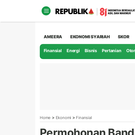
AMEERA
EKONOMI SYARIAH
SKOR
Finansial
Energi
Bisnis
Pertanian
Oto
>
>
Home
Ekonomi
Finansial
Permohonan Bandi