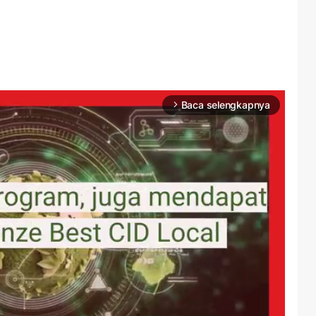
Baca selengkapnya
arrow_forward_ios