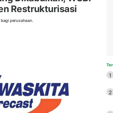
n Restrukturisasi
 bagi perusahaan.
Ter
1
2