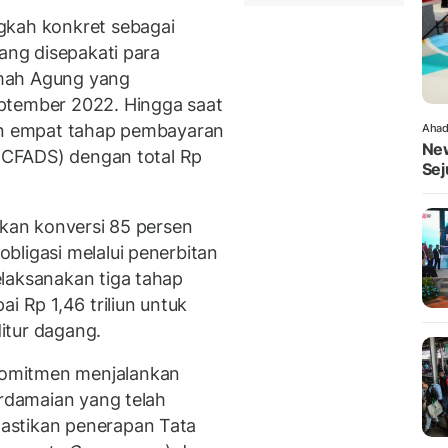
gkah konkret sebagai
yang disepakati para
mah Agung yang
ptember 2022. Hingga saat
kan empat tahap pembayaran
Ahad
New
CFADS) dengan total Rp
Sej
ikan konversi 85 persen
bligasi melalui penerbitan
laksanakan tiga tahap
i Rp 1,46 triliun untuk
itur dagang.
omitmen menjalankan
erdamaian yang telah
astikan penerapan Tata