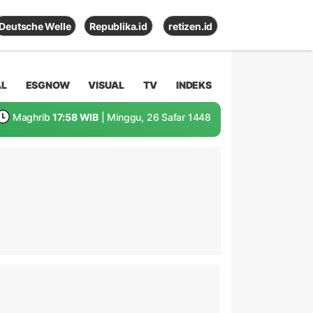
Deutsche Welle
Republika.id
retizen.id
AL
ESGNOW
VISUAL
TV
INDEKS
Maghrib
17:58 WIB
| Minggu, 26 Safar 1448