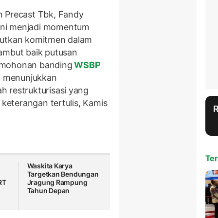
n Precast Tbk, Fandy
ini menjadi momentum
jutkan komitmen dalam
yambut baik putusan
rmohonan banding
WSBP
ni menunjukkan
 restrukturisasi yang
 keterangan tertulis, Kamis
Ter
Waskita Karya
Targetkan Bendungan
RT
Jragung Rampung
Tahun Depan