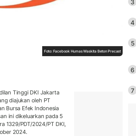
3
4
5
Foto: Facebook Humas Waskita Beton Precast
6
7
lan Tinggi DKI Jakarta
g diajukan oleh PT
n Bursa Efek Indonesia
an ini dikeluarkan pada 5
a 1329/PDT/2024/PT DKI,
ober 2024.