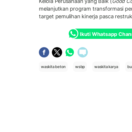
Kelola Perusahaan yang Baik (
Good Co
melanjutkan program transformasi p
target pemulihan kinerja pasca restruk
Ikuti Whatsapp Chan
waskita beton
wsbp
waskita karya
b