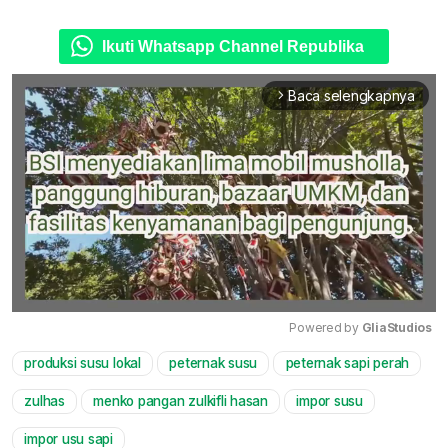
Ikuti Whatsapp Channel Republika
Baca selengkapnya
arrow_forward_ios
Powered by 
GliaStudios
produksi susu lokal
peternak susu
peternak sapi perah
Mute
zulhas
menko pangan zulkifli hasan
impor susu
impor usu sapi