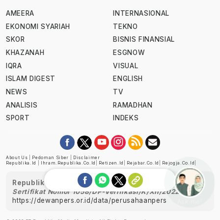
AMEERA
INTERNASIONAL
EKONOMI SYARIAH
TEKNO
SKOR
BISNIS FINANSIAL
KHAZANAH
ESGNOW
IQRA
VISUAL
ISLAM DIGEST
ENGLISH
NEWS
TV
ANALISIS
RAMADHAN
SPORT
INDEKS
About Us
|
Pedoman Siber
|
Disclaimer
Republika.id
|
Ihram.republika.co.id
|
Retizen.id
|
Rejabar.co.id
|
Rejogja.co.id
|
Republika telah diverifikasi oleh Dewan Pers
Sertifikat Nomor 1058/DP-Verifikasi/K/XII/2022
https://dewanpers.or.id/data/perusahaanpers
Ask me!