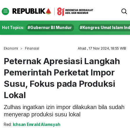
Hot Topics:
#Gubernur BI Mundur
#Kongres Umat Islam In
Ekonomi
Finansial
Ahad , 17 Nov 2024, 18:55 WIB
Peternak Apresiasi Langkah
Pemerintah Perketat Impor
Susu, Fokus pada Produksi
Lokal
Zulhas ingatkan izin impor dilakukan bila sudah
menyerap produksi susu lokal
Red:
Ichsan Emrald Alamsyah