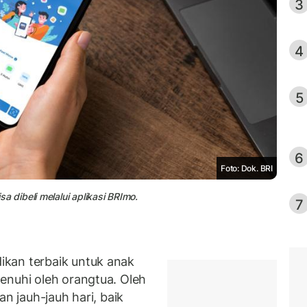
3
4
5
6
Foto: Dok. BRI
dibeli melalui aplikasi BRImo.
7
kan terbaik untuk anak
enuhi oleh orangtua. Oleh
an jauh-jauh hari, baik