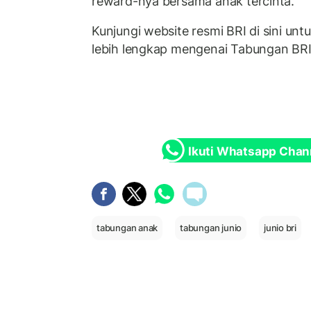
reward-nya bersama anak tercinta.
Kunjungi website resmi BRI di sini un
lebih lengkap mengenai Tabungan BRI
Ikuti Whatsapp Chan
tabungan anak
tabungan junio
junio bri