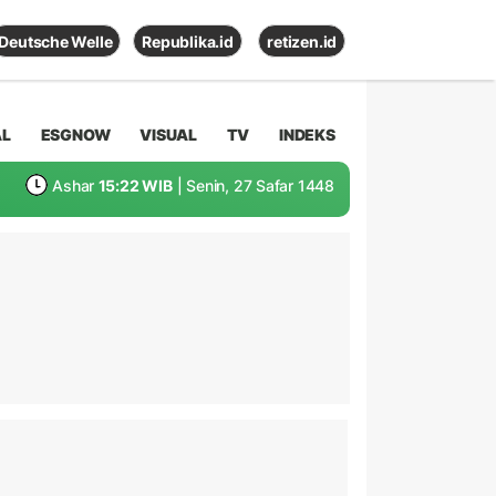
Deutsche Welle
Republika.id
retizen.id
AL
ESGNOW
VISUAL
TV
INDEKS
Ashar
15:22 WIB
| Senin, 27 Safar 1448