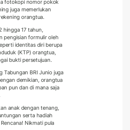
rta fotokopi nomor pokok
ning juga memerlukan
 rekening orangtua.
2 hingga 17 tahun,
pengisian formulir oleh
rti identitas diri berupa
enduduk (KTP) orangtua,
gai bukti persetujuan.
ng Tabungan BRI Junio juga
 Dengan demikian, orangtua
an pun dan di mana saja
.
ikan anak dengan tenang,
untungan serta hadiah
Rencana! Nikmati pula