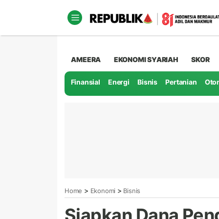
AMEERA
EKONOMI SYARIAH
SKOR
Finansial
Energi
Bisnis
Pertanian
Oto
>
>
Home
Ekonomi
Bisnis
Siapkan Dana Pen