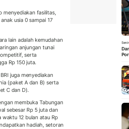
 menyediakan fasilitas,
 anak usia 0 sampai 17
ara lain adalah kemudahan
Seni
 jaringan anjungan tunai
Dan
Por
mpetitif, serta
ga Rp 150 juta.
 BRI juga menyediakan
nia (paket A dan B) serta
et C dan D).
 dengan membuka Tabungan
l sebesar Rp 5 juta dan
a waktu 12 bulan atau Rp
endapatkan hadiah, setoran