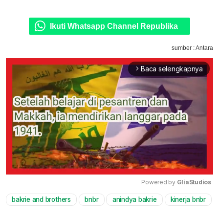
Ikuti Whatsapp Channel Republika
sumber : Antara
Baca selengkapnya
arrow_forward_ios
Powered by 
GliaStudios
bakrie and brothers
bnbr
anindya bakrie
kinerja bnbr
Mute