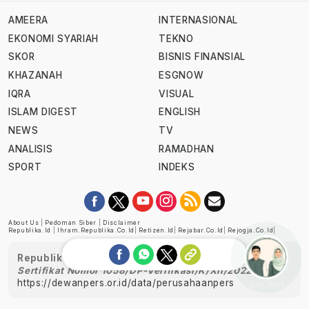
AMEERA
INTERNASIONAL
EKONOMI SYARIAH
TEKNO
SKOR
BISNIS FINANSIAL
KHAZANAH
ESGNOW
IQRA
VISUAL
ISLAM DIGEST
ENGLISH
NEWS
TV
ANALISIS
RAMADHAN
SPORT
INDEKS
About Us
|
Pedoman Siber
|
Disclaimer
Republika.id
|
Ihram.republika.co.id
|
Retizen.id
|
Rejabar.co.id
|
Rejogja.co.id
|
Republika telah diverifikasi oleh Dewan Pers
Sertifikat Nomor 1058/DP-Verifikasi/K/XII/2022
https://dewanpers.or.id/data/perusahaanpers
Ask me!