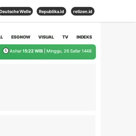
Deutsche Welle
Republika.id
retizen.id
AL
ESGNOW
VISUAL
TV
INDEKS
Ashar
15:22 WIB
| Minggu, 26 Safar 1448