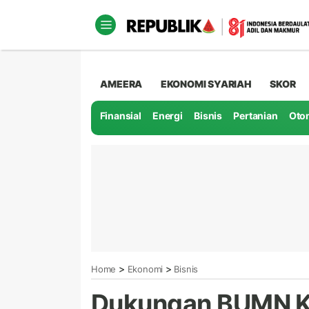
AMEERA
EKONOMI SYARIAH
SKOR
Finansial
Energi
Bisnis
Pertanian
Oto
>
>
Home
Ekonomi
Bisnis
Dukungan BUMN K