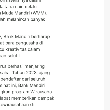
onsistensinya dalam
 tanah air melalui
a Muda Mandiri (WMM).
lah melahirkan banyak
7, Bank Mandiri berharap
t para pengusaha di
u kreativitas dalam
an solutif.
us berhasil menjaring
usaha. Tahun 2023, ajang
pendaftar dari seluruh
minat ini, Bank Mandiri
gkan program Wirausaha
n dapat memberikan dampak
kewirausahaan di