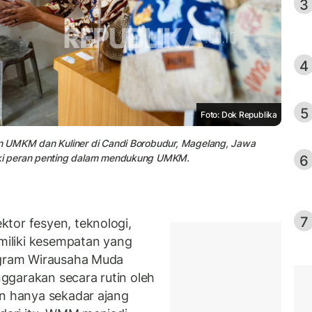
3
4
5
Foto: Dok Republika
n UMKM dan Kuliner di Candi Borobudur, Magelang, Jawa
6
ki peran penting dalam mendukung UMKM.
7
tor fesyen, teknologi,
emiliki kesempatan yang
rogram Wirausaha Muda
ggarakan secara rutin oleh
an hanya sekadar ajang