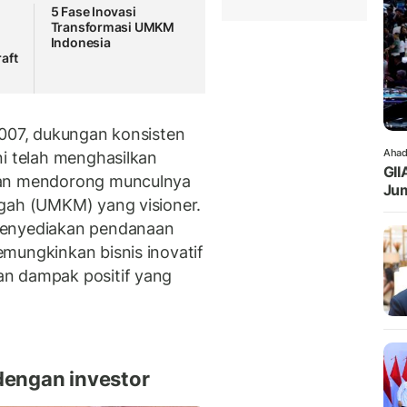
5 Fase Inovasi
Transformasi UMKM
Indonesia
aft
2007, dukungan konsisten
Ahad
ni telah menghasilkan
GII
dan mendorong munculnya
Jum
ngah (UMKM) yang visioner.
menyediakan pendanaan
mungkinkan bisnis inovatif
n dampak positif yang
engan investor