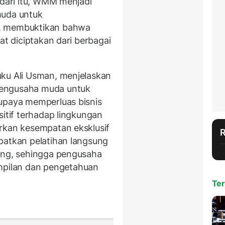
 dari itu, WMM menjadi
muda untuk
n, membuktikan bahwa
at diciptakan dari berbagai
uku Ali Usman, menjelaskan
engusaha muda untuk
 upaya memperluas bisnis
sitif terhadap lingkungan
rkan kesempatan eksklusif
patkan pelatihan langsung
sing, sehingga pengusaha
pilan dan pengetahuan
Ter