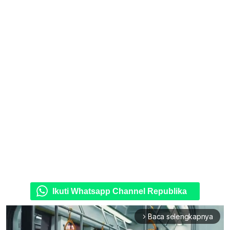
Ikuti Whatsapp Channel Republika
Baca selengkapnya
arrow_forward_ios