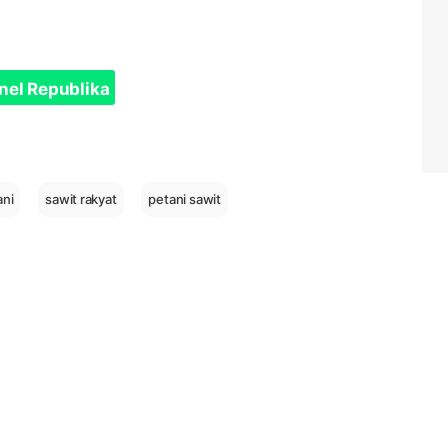
nel Republika
ani
sawit rakyat
petani sawit