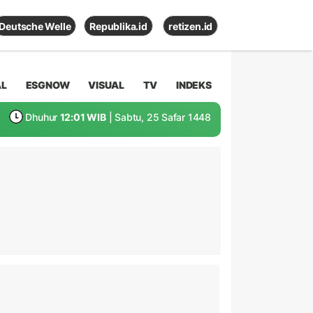
Deutsche Welle
Republika.id
retizen.id
AL
ESGNOW
VISUAL
TV
INDEKS
Dhuhur
12:01 WIB
| Sabtu, 25 Safar 1448