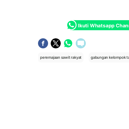
Ikuti Whatsapp Chan
peremajaan sawit rakyat
gabungan kelompok t