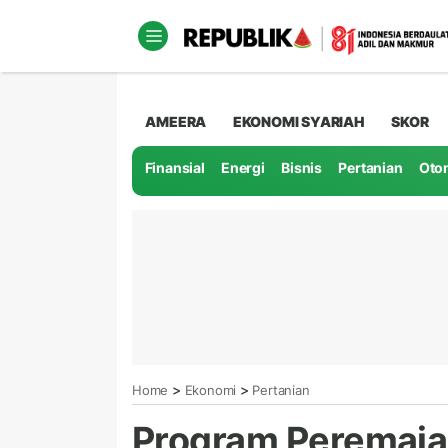
AMEERA
EKONOMI SYARIAH
SKOR
Finansial
Energi
Bisnis
Pertanian
Oto
>
>
Home
Ekonomi
Pertanian
Program Peremaja