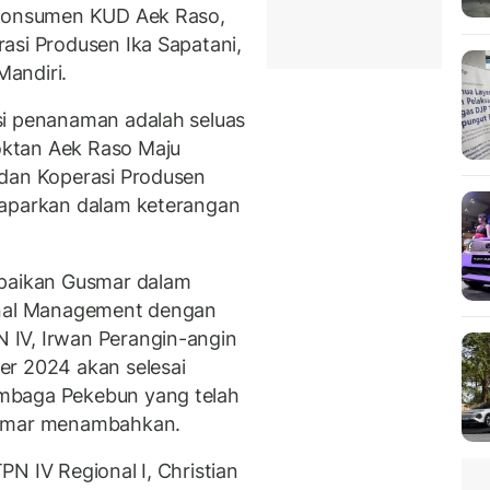
 Konsumen KUD Aek Raso,
asi Produsen Ika Sapatani,
andiri.
si penanaman adalah seluas
ktan Aek Raso Maju
 dan Koperasi Produsen
maparkan dalam keterangan
mpaikan Gusmar dalam
onal Management dengan
IV, Irwan Perangin-angin
er 2024 akan selesai
mbaga Pekebun yang telah
usmar menambahkan.
N IV Regional I, Christian