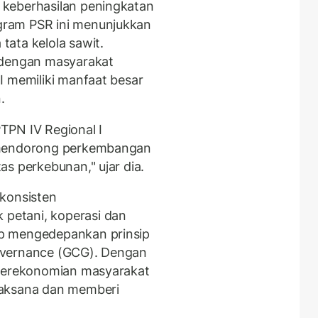
keberhasilan peningkatan
ram PSR ini menunjukkan
ata kelola sawit.
 dengan masyarakat
I memiliki manfaat besar
.
TPN IV Regional I
 mendorong perkembangan
s perkebunan," ujar dia.
 konsisten
petani, koperasi dan
p mengedepankan prinsip
overnance (GCG). Dengan
 perekonomian masyarakat
laksana dan memberi