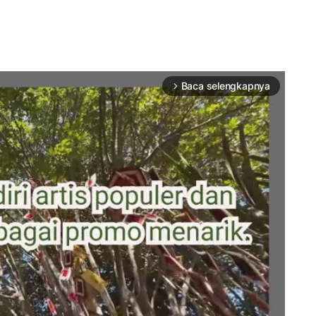
Baca selengkapnya
arrow_forward_ios