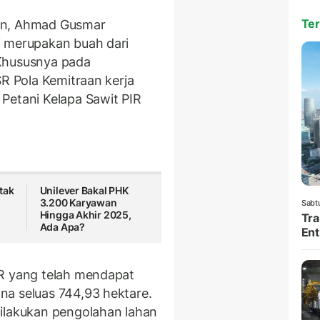
Ter
an, Ahmad Gusmar
i merupakan buah dari
 Khususnya pada
SR Pola Kemitraan kerja
Petani Kelapa Sawit PIR
tak
Unilever Bakal PHK
3.200 Karyawan
Sabt
Hingga Akhir 2025,
Tra
Ada Apa?
Ent
SR yang telah mendapat
na seluas 744,93 hektare.
dilakukan pengolahan lahan