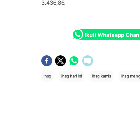
3.436,86.
Ikuti Whatsapp Chan
ihsg
ihsg hari ini
ihsg kamis
ihsg men