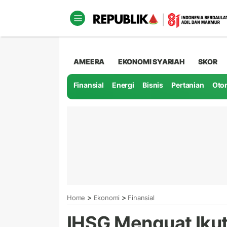
AMEERA
EKONOMI SYARIAH
SKOR
Finansial
Energi
Bisnis
Pertanian
Oto
>
>
Home
Ekonomi
Finansial
IHSG Menguat Ikut