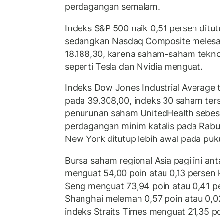
perdagangan semalam.
Indeks S&P 500 naik 0,51 persen ditut
sedangkan Nasdaq Composite melesat 
18.188,30, karena saham-saham teknolo
seperti Tesla dan Nvidia menguat.
Indeks Dow Jones Industrial Average 
pada 39.308,00, indeks 30 saham ters
penurunan saham UnitedHealth sebesa
perdagangan minim katalis pada Rabu
New York ditutup lebih awal pada puk
Bursa saham regional Asia pagi ini anta
menguat 54,00 poin atau 0,13 persen 
Seng menguat 73,94 poin atau 0,41 pe
Shanghai melemah 0,57 poin atau 0,02
indeks Straits Times menguat 21,35 po