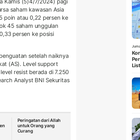
da Kamis (5)4/7/2024) pagi
ursa saham kawasan Asia
5 poin atau 0,22 persen ke
mpok 45 saham unggulan
0,33 persen ke posisi
Juma
Kon
 penguatan setelah naiknya
Per
kat (AS). Level support
List
level resist berada di 7.250
earch Analyst BNI Sekuritas
Peringatan dari Allah
en
untuk Orang yang
Curang