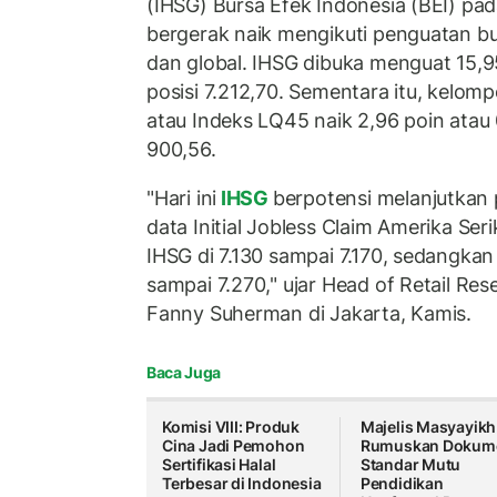
(IHSG) Bursa Efek Indonesia (BEI) pa
bergerak naik mengikuti penguatan b
dan global. IHSG dibuka menguat 15,9
posisi 7.212,70. Sementara itu, kelo
atau Indeks LQ45 naik 2,96 poin atau 
900,56.
"Hari ini
IHSG
berpotensi melanjutkan
data Initial Jobless Claim Amerika Seri
IHSG di 7.130 sampai 7.170, sedangkan 
sampai 7.270," ujar Head of Retail Res
Fanny Suherman di Jakarta, Kamis.
Baca Juga
Komisi VIII: Produk
Majelis Masyayikh
Cina Jadi Pemohon
Rumuskan Dokum
Sertifikasi Halal
Standar Mutu
Terbesar di Indonesia
Pendidikan