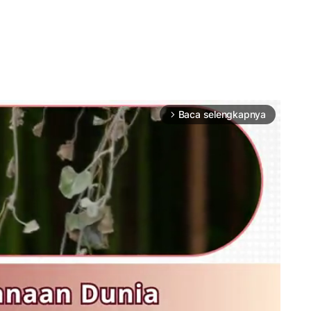
Baca selengkapnya
arrow_forward_ios