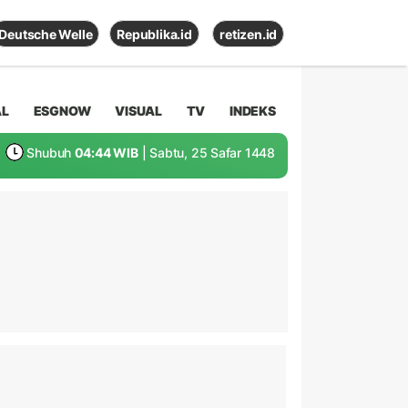
Deutsche Welle
Republika.id
retizen.id
AL
ESGNOW
VISUAL
TV
INDEKS
Shubuh
04:44 WIB
| Sabtu, 25 Safar 1448