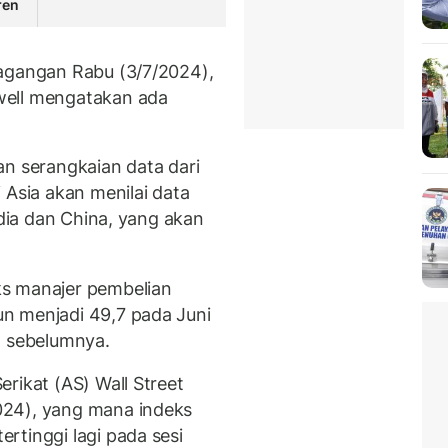
ren
dagangan Rabu (3/7/2024),
well mengatakan ada
an serangkaian data dari
 Asia akan menilai data
ndia dan China, yang akan
ks manajer pembelian
n menjadi 49,7 pada Juni
n sebelumnya.
rikat (AS) Wall Street
024), yang mana indeks
rtinggi lagi pada sesi