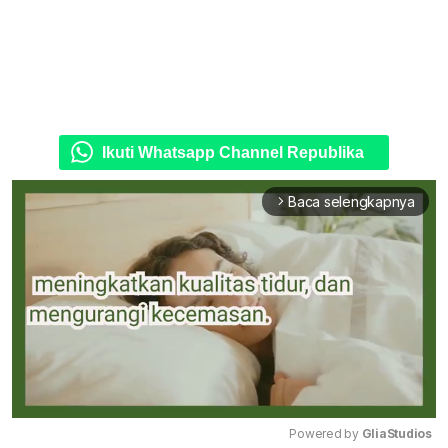
Ikuti Whatsapp Channel Republika
Baca selengkapnya
arrow_forward_ios
Powered by 
GliaStudios