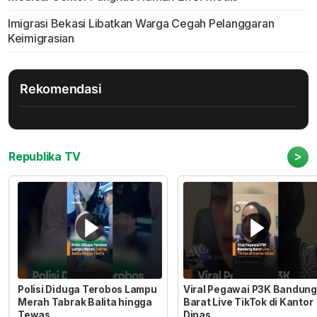
Imigrasi Bekasi Libatkan Warga Cegah Pelanggaran
Keimigrasian
Rekomendasi
>
Republika TV
Polisi Diduga Terobos Lampu
Viral Pegawai P3K Bandung
Merah Tabrak Balita hingga
Barat Live TikTok di Kantor
Tewas
Dinas