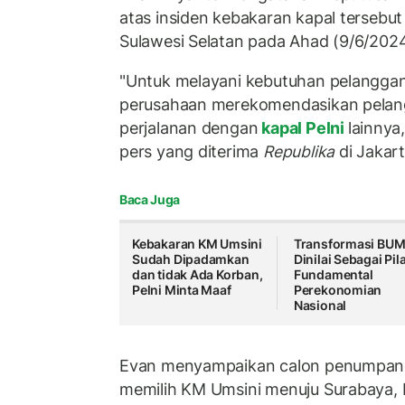
atas insiden kebakaran kapal tersebut
Sulawesi Selatan pada Ahad (9/6/2024
"Untuk melayani kebutuhan pelanggan d
perusahaan merekomendasikan pelan
perjalanan dengan
kapal Pelni
lainnya
pers yang diterima
Republika
di Jakart
Baca Juga
Kebakaran KM Umsini
Transformasi BU
Sudah Dipadamkan
Dinilai Sebagai Pil
dan tidak Ada Korban,
Fundamental
Pelni Minta Maaf
Perekonomian
Nasional
Evan menyampaikan calon penumpang 
memilih KM Umsini menuju Surabaya,