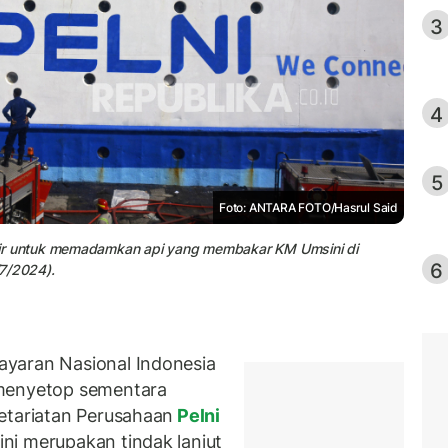
3
4
5
Foto: ANTARA FOTO/Hasrul Said
r untuk memadamkan api yang membakar KM Umsini di
6
7/2024).
yaran Nasional Indonesia
 menyetop sementara
etariatan Perusahaan
Pelni
ni merupakan tindak lanjut