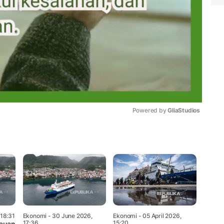
Powered by 
GliaStudios
Mute
 18:31
Ekonomi
- 30 June 2026,
Ekonomi
- 05 April 2026,
17:36
15:20
kauan