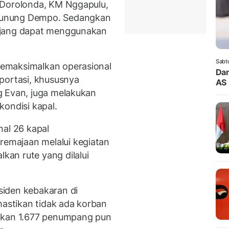
 Dorolonda, KM Nggapulu,
Gunung Dempo. Sedangkan
ijang dapat menggunakan
Sabt
emaksimalkan operasional
Dan
portasi, khususnya
AS 
g Evan, juga melakukan
kondisi kapal.
nal 26 kapal
emajaan melalui kegiatan
an rute yang dilalui
iden kebakaran di
stikan tidak ada korban
takan 1.677 penumpang pun