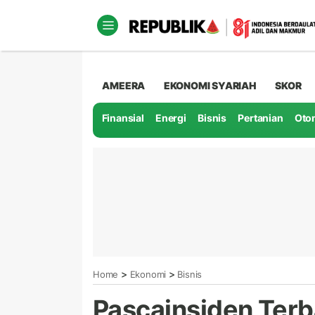
AMEERA
EKONOMI SYARIAH
SKOR
Finansial
Energi
Bisnis
Pertanian
Oto
>
>
Home
Ekonomi
Bisnis
Pascainsiden Terb