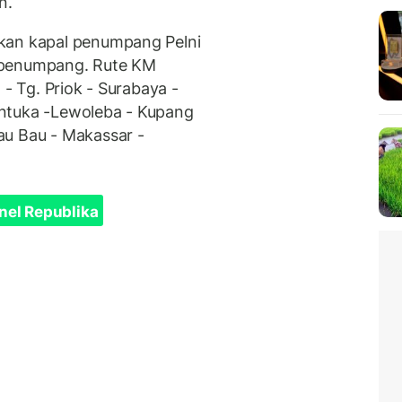
n.
kan kapal penumpang Pelni
 penumpang. Rute KM
 - Tg. Priok - Surabaya -
ntuka -Lewoleba - Kupang
au Bau - Makassar -
nel Republika