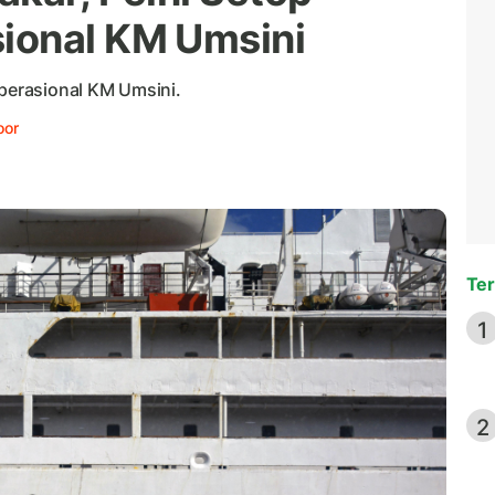
ional KM Umsini
erasional KM Umsini.
oor
Ter
1
2