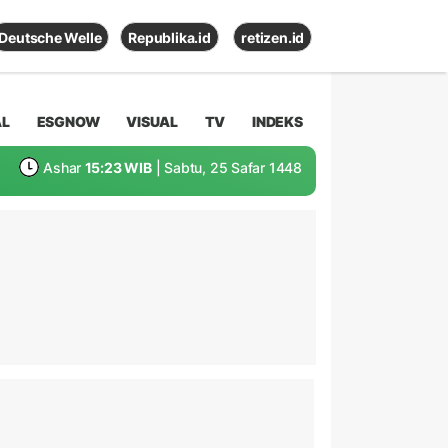
Deutsche Welle
Republika.id
retizen.id
AL
ESGNOW
VISUAL
TV
INDEKS
Ashar
15:23 WIB
| Sabtu, 25 Safar 1448