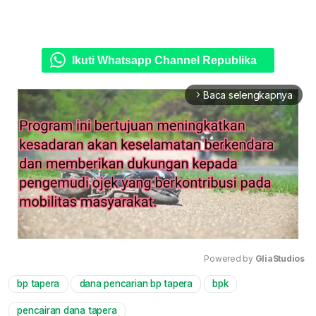
Ikuti Whatsapp Channel Republika
Baca selengkapnya
arrow_forward_ios
Powered by 
GliaStudios
bp tapera
dana pencarian bp tapera
bpk
Mute
pencairan dana tapera