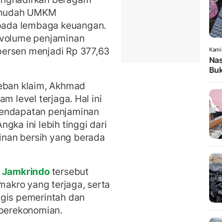
rmudah UMKM
pada lembaga keuangan.
 volume penjaminan
persen menjadi Rp 377,63
Kami
Nas
Buk
beban klaim, Akhmad
m level terjaga. Hal ini
pendapatan penjaminan
gka ini lebih tinggi dari
nan bersih yang berada
Jamkrindo
tersebut
 makro yang terjaga, serta
egis pemerintah dan
 perekonomian.