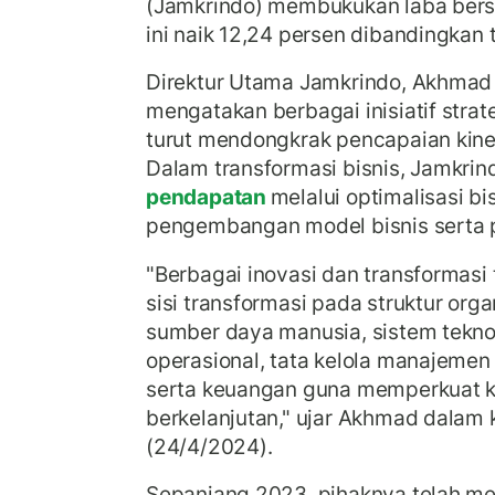
(Jamkrindo) membukukan laba bersih
ini naik 12,24 persen dibandingkan
Direktur Utama Jamkrindo, Akhmad
mengatakan berbagai inisiatif strat
turut mendongkrak pencapaian kiner
Dalam transformasi bisnis, Jamkri
pendapatan
melalui optimalisasi b
pengembangan model bisnis serta p
"Berbagai inovasi dan transformasi 
sisi transformasi pada struktur org
sumber daya manusia, sistem teknol
operasional, tata kelola manajemen
serta keuangan guna memperkuat ki
berkelanjutan," ujar Akhmad dalam k
(24/4/2024).
Sepanjang 2023, pihaknya telah m