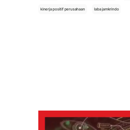
kinerja positif perusahaan
laba jamkrindo