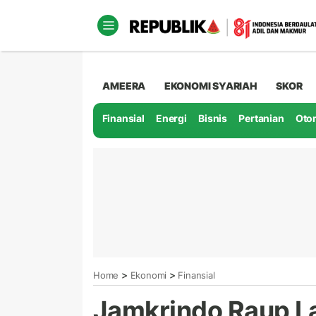
AMEERA
EKONOMI SYARIAH
SKOR
Finansial
Energi
Bisnis
Pertanian
Oto
>
>
Home
Ekonomi
Finansial
Jamkrindo Raup Lab