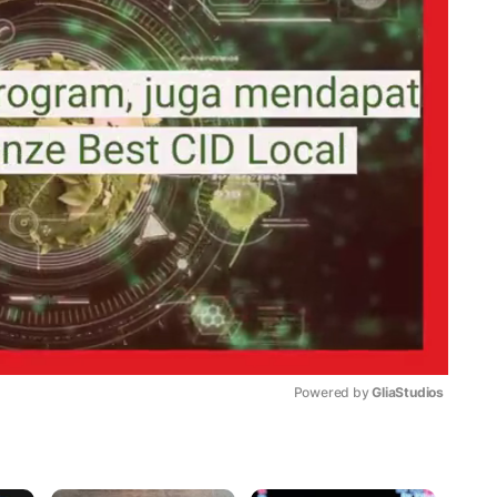
Powered by 
GliaStudios
Mute