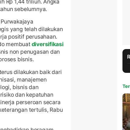
 Rp 1,44 triliun. Angka
 tahun sebelumnya.
 Purwakajaya
egis yang telah dilakukan
ja positif perusahaan.
ndo membuat
diversifikasi
isnis non penugasan dan
roses bisnis.
terus dilakukan baik dari
anisasi, manajemen
Ter
ogi, bisnis dan
 risiko dan kepatuhan
nerja perseroan secara
eterangan tertulis, Rabu
enghadirkan beragam