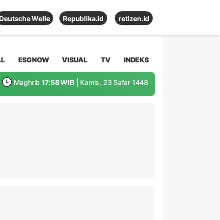
Deutsche Welle
Republika.id
retizen.id
AL
ESGNOW
VISUAL
TV
INDEKS
Maghrib
17:58 WIB
| Kamis, 23 Safar 1448