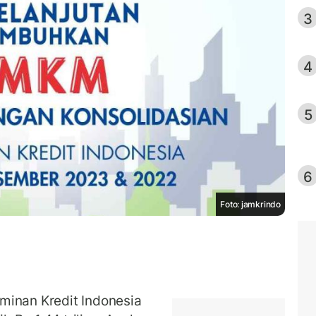
3
4
5
6
Foto: jamkrindo
minan Kredit Indonesia