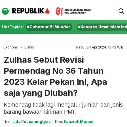
Hot Topics:
#Gubernur BI Mundur
#Kongres Umat Islam In
Ekonomi
Bisnis
Rabu , 24 Apr 2024, 13:42 WIB
Zulhas Sebut Revisi
Permendag No 36 Tahun
2023 Kelar Pekan Ini, Apa
saja yang Diubah?
Kemendag tidak lagi mengatur jumlah dan jenis
barang bawaan kiriman PMI.
Red:
Lida Puspaningtyas
Rep:
Fauziah Mursid