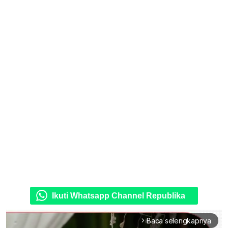
Ikuti Whatsapp Channel Republika
Baca selengkapnya
arrow_forward_ios