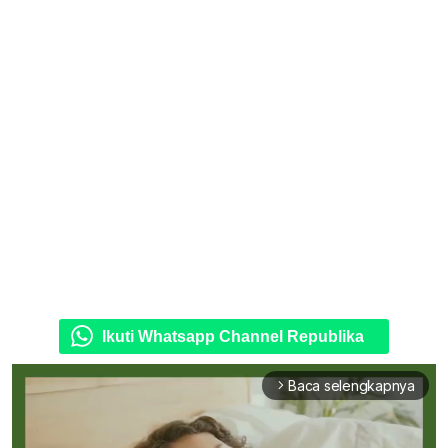
Ikuti Whatsapp Channel Republika
Baca selengkapnya
arrow_forward_ios