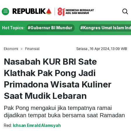
Hot Topics:
#Gubernur BI Mundur
#Kongres Umat Islam In
Ekonomi
Finansial
Selasa , 16 Apr 2024, 13:09 WIB
Nasabah KUR BRI Sate
Klathak Pak Pong Jadi
Primadona Wisata Kuliner
Saat Mudik Lebaran
Pak Pong mengakui jika tempatnya ramai
dijadikan tempat buka bersama saat Ramadan
Red:
Ichsan Emrald Alamsyah