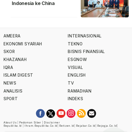
Indonesia ke China
AMEERA
INTERNASIONAL
EKONOMI SYARIAH
TEKNO
SKOR
BISNIS FINANSIAL
KHAZANAH
ESGNOW
IQRA
VISUAL
ISLAM DIGEST
ENGLISH
NEWS
TV
ANALISIS
RAMADHAN
SPORT
INDEKS
About Us
|
Pedoman Siber
|
Disclaimer
Republika.id
|
Ihram.republika.co.id
|
Retizen.id
|
Rejabar.co.id
|
Rejogja.co.id
|