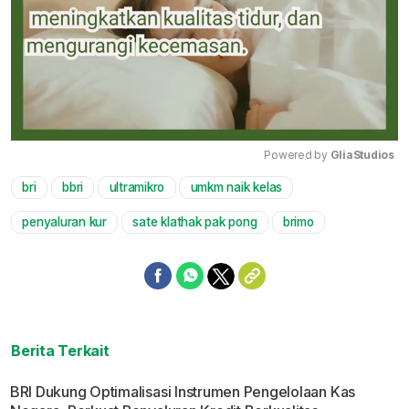
Powered by 
GliaStudios
bri
bbri
ultramikro
umkm naik kelas
Mute
penyaluran kur
sate klathak pak pong
brimo
Berita Terkait
BRI Dukung Optimalisasi Instrumen Pengelolaan Kas