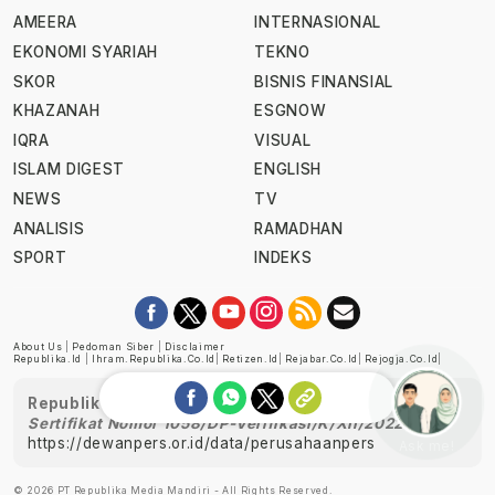
AMEERA
INTERNASIONAL
EKONOMI SYARIAH
TEKNO
SKOR
BISNIS FINANSIAL
KHAZANAH
ESGNOW
IQRA
VISUAL
ISLAM DIGEST
ENGLISH
NEWS
TV
ANALISIS
RAMADHAN
SPORT
INDEKS
About Us
|
Pedoman Siber
|
Disclaimer
Republika.id
|
Ihram.republika.co.id
|
Retizen.id
|
Rejabar.co.id
|
Rejogja.co.id
|
Republika telah diverifikasi oleh Dewan Pers
Sertifikat Nomor 1058/DP-Verifikasi/K/XII/2022
https://dewanpers.or.id/data/perusahaanpers
Ask me!
© 2026 PT Republika Media Mandiri - All Rights Reserved.