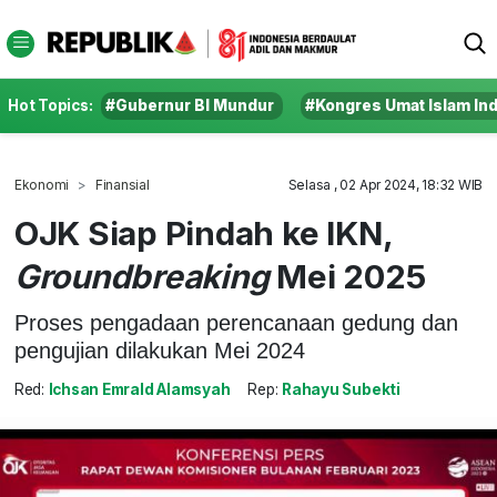
Hot Topics:
#Gubernur BI Mundur
#Kongres Umat Islam In
Ekonomi
Finansial
Selasa , 02 Apr 2024, 18:32 WIB
OJK Siap Pindah ke IKN,
Groundbreaking
Mei 2025
Proses pengadaan perencanaan gedung dan
pengujian dilakukan Mei 2024
Red:
Ichsan Emrald Alamsyah
Rep:
Rahayu Subekti