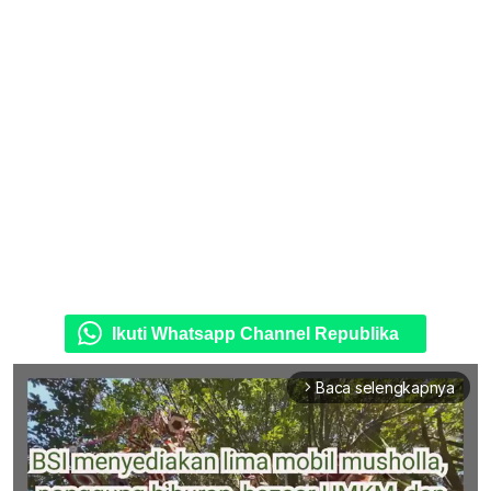
Ikuti Whatsapp Channel Republika
Baca selengkapnya
arrow_forward_ios