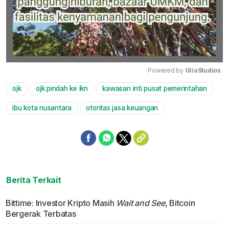
Powered by 
GliaStudios
ojk
ojk pindah ke ikn
kawasan inti pusat pemerintahan
Mute
ibu kota nusantara
otoritas jasa keuangan
Berita Terkait
Bittime: Investor Kripto Masih
Wait and See
, Bitcoin
Bergerak Terbatas