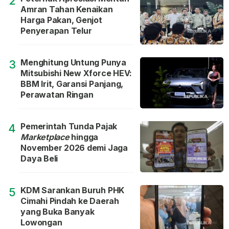
2
Amran Tahan Kenaikan
Harga Pakan, Genjot
Penyerapan Telur
Menghitung Untung Punya
3
Mitsubishi New Xforce HEV:
BBM Irit, Garansi Panjang,
Perawatan Ringan
Pemerintah Tunda Pajak
4
Marketplace
hingga
November 2026 demi Jaga
Daya Beli
KDM Sarankan Buruh PHK
5
Cimahi Pindah ke Daerah
yang Buka Banyak
Lowongan