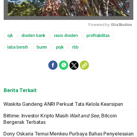
Powered by 
GliaStudios
ojk
dividen bank
rasio dividen
profitabilitas
Mute
laba bersih
bumn
pojk
rbb
Berita Terkait
Waskita Gandeng ANRI Perkuat Tata Kelola Kearsipan
Bittime: Investor Kripto Masih
Wait and See
, Bitcoin
Bergerak Terbatas
Dony Oskaria Temui Menkeu Purbaya Bahas Penyelesaian