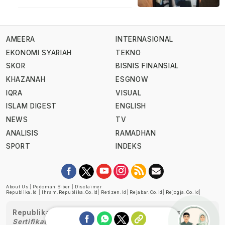
AMEERA
INTERNASIONAL
EKONOMI SYARIAH
TEKNO
SKOR
BISNIS FINANSIAL
KHAZANAH
ESGNOW
IQRA
VISUAL
ISLAM DIGEST
ENGLISH
NEWS
TV
ANALISIS
RAMADHAN
SPORT
INDEKS
About Us
|
Pedoman Siber
|
Disclaimer
Republika.id
|
Ihram.republika.co.id
|
Retizen.id
|
Rejabar.co.id
|
Rejogja.co.id
|
Republika telah diverifikasi oleh Dewan Pers
Sertifikat Nomor 1058/DP-Verifikasi/K/XII/2022