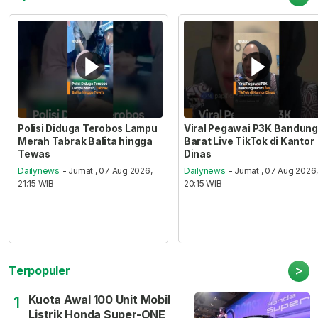
Polisi Diduga Terobos Lampu
Viral Pegawai P3K Bandung
Merah Tabrak Balita hingga
Barat Live TikTok di Kantor
Tewas
Dinas
Dailynews
- Jumat , 07 Aug 2026,
Dailynews
- Jumat , 07 Aug 2026
21:15 WIB
20:15 WIB
>
Terpopuler
Kuota Awal 100 Unit Mobil
1
Listrik Honda Super-ONE