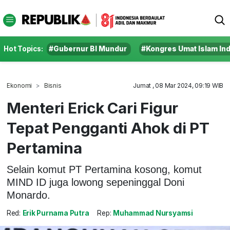
Hot Topics:
#Gubernur BI Mundur
#Kongres Umat Islam In
Ekonomi
Bisnis
Jumat , 08 Mar 2024, 09:19 WIB
Menteri Erick Cari Figur
Tepat Pengganti Ahok di PT
Pertamina
Selain komut PT Pertamina kosong, komut
MIND ID juga lowong sepeninggal Doni
Monardo.
Red:
Erik Purnama Putra
Rep:
Muhammad Nursyamsi