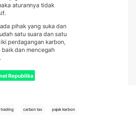
maka aturannya tidak
f.
 ada pihak yang suka dan
sudah satu suara dan satu
iliki perdagangan karbon,
ya baik dan mencegah
.
nel Republika
 trading
carbon tax
pajak karbon