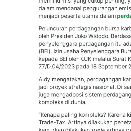
memiliki misi yang cukup penting, 
dalam mendanai pengurangan emis
menjadi peserta utama dalam
perd
Peluncuran perdagangan bursa kar
oleh Presiden Joko Widodo. Berdas
penyelenggara perdagangan itu ada
(BEI). Izin usaha Penyelenggara Bur
kepada BEI oleh OJK melalui Surat
77/D.04/2023 pada 18 September 2
Aldy mengatakan, perdagangan kar
jadi proyek strategis nasional. Di 
juga mengadopsi sistem perdagang
kompleks di dunia.
“Kenapa paling kompleks? Karena k
Trade-Tax. Artinya dilakukan pene
kemudian dilakukan
trade
artinya p