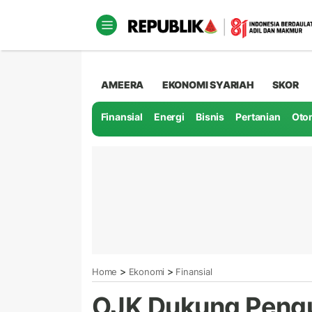
AMEERA
EKONOMI SYARIAH
SKOR
Finansial
Energi
Bisnis
Pertanian
Oto
>
>
Home
Ekonomi
Finansial
OJK Dukung Pengu