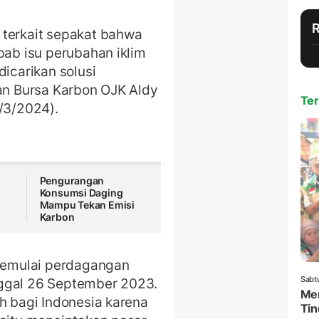
 terkait sepakat bahwa
bab isu perubahan iklim
carikan solusi
san Bursa Karbon OJK Aldy
Ter
4/3/2024).
Pengurangan
Konsumsi Daging
Mampu Tekan Emisi
Karbon
 memulai perdagangan
Sabt
nggal 26 September 2023.
Men
ah bagi Indonesia karena
Tin