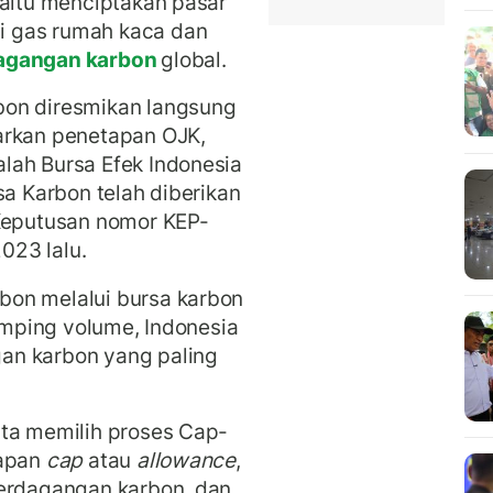
yaitu menciptakan pasar
i gas rumah kaca dan
agangan karbon
global.
bon diresmikan langsung
arkan penetapan OJK,
lah Bursa Efek Indonesia
sa Karbon telah diberikan
 Keputusan nomor KEP-
023 lalu.
bon melalui bursa karbon
samping volume, Indonesia
an karbon yang paling
ita memilih proses Cap-
tapan
cap
atau
allowance
,
erdagangan karbon, dan