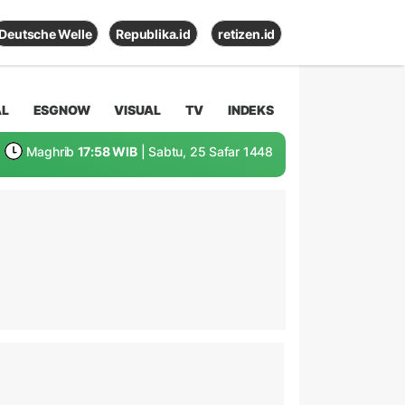
Deutsche Welle
Republika.id
retizen.id
AL
ESGNOW
VISUAL
TV
INDEKS
Maghrib
17:58 WIB
| Sabtu, 25 Safar 1448