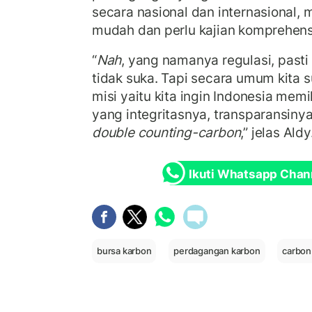
secara nasional dan internasional, 
mudah dan perlu kajian komprehensi
“
Nah
, yang namanya regulasi, pasti
tidak suka. Tapi secara umum kita 
misi yaitu kita ingin Indonesia mem
yang integritasnya, transparansin
double counting-carbon
,” jelas Aldy
Ikuti Whatsapp Chan
bursa karbon
perdagangan karbon
carbon