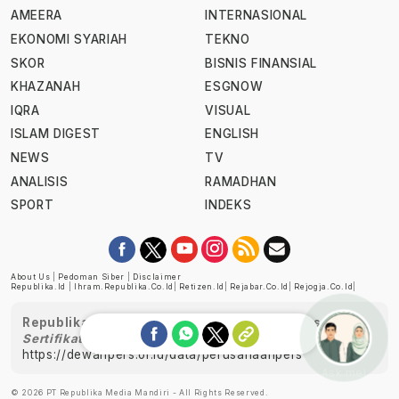
AMEERA
INTERNASIONAL
EKONOMI SYARIAH
TEKNO
SKOR
BISNIS FINANSIAL
KHAZANAH
ESGNOW
IQRA
VISUAL
ISLAM DIGEST
ENGLISH
NEWS
TV
ANALISIS
RAMADHAN
SPORT
INDEKS
About Us
|
Pedoman Siber
|
Disclaimer
Republika.id
|
Ihram.republika.co.id
|
Retizen.id
|
Rejabar.co.id
|
Rejogja.co.id
|
Republika telah diverifikasi oleh Dewan Pers
Sertifikat Nomor 1058/DP-Verifikasi/K/XII/2022
https://dewanpers.or.id/data/perusahaanpers
Ask me!
© 2026 PT Republika Media Mandiri - All Rights Reserved.