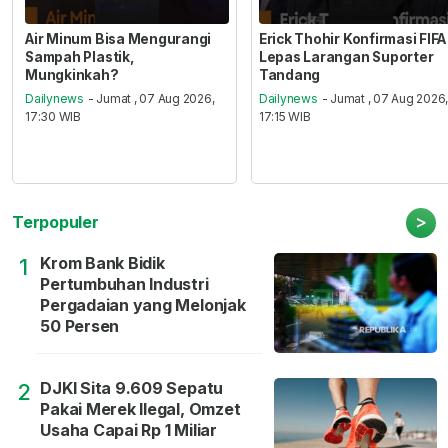
Air Minum Bisa Mengurangi
Erick Thohir Konfirmasi FIFA
Sampah Plastik,
Lepas Larangan Suporter
Mungkinkah?
Tandang
Dailynews
- Jumat , 07 Aug 2026,
Dailynews
- Jumat , 07 Aug 2026
17:30 WIB
17:15 WIB
>
Terpopuler
Krom Bank Bidik
1
Pertumbuhan Industri
Pergadaian yang Melonjak
50 Persen
DJKI Sita 9.609 Sepatu
2
Pakai Merek Ilegal, Omzet
Usaha Capai Rp 1 Miliar