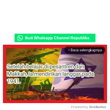
Ikuti Whatsapp Channel Republika
Baca selengkapnya
arrow_forward_ios
Powered by 
GliaStudios