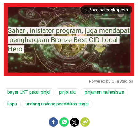
Baca selengkapnya
arrow_forward_ios
Powered by 
GliaStudios
bayar UKT pakai pinjol
pinjol ukt
pinjaman mahasiswa
Mute
kppu
undang undang pendidikan tinggi