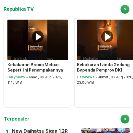
>
Republika TV
Kebakaran Bromo Meluas
Kebakaran Landa Gedung
Seperti ini Penampakannya
Bapenda Pemprov DKI
Dailynews
- Ahad , 09 Aug 2026,
Dailynews
- Jumat , 07 Aug 2026
11:15 WIB
23:00 WIB
>
Terpopuler
New Daihatsu Sigra 1.2R
1