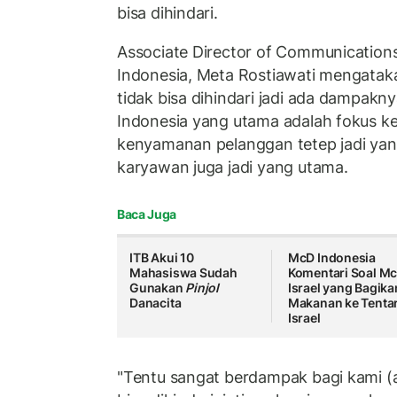
bisa dihindari.
Associate Director of Communication
Indonesia, Meta Rostiawati mengatakan
tidak bisa dihindari jadi ada dampakny
Indonesia yang utama adalah fokus k
kenyamanan pelanggan tetep jadi ya
karyawan juga jadi yang utama.
Baca Juga
ITB Akui 10
McD Indonesia
Mahasiswa Sudah
Komentari Soal M
Gunakan
Pinjol
Israel yang Bagika
Danacita
Makanan ke Tenta
Israel
"Tentu sangat berdampak bagi kami (aks