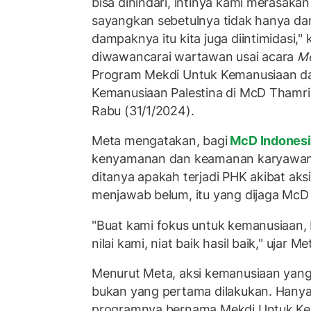
bisa dihindari, intinya kami merasak
sayangkan sebetulnya tidak hanya dari s
dampaknya itu kita juga diintimidasi,"
diwawancarai wartawan usai acara
Me
Program Mekdi Untuk Kemanusiaan d
Kemanusiaan Palestina di McD Thamrin
Rabu (31/1/2024).
Meta mengatakan, bagi
McD Indones
kenyamanan dan keamanan karyawan.
ditanya apakah terjadi PHK akibat aks
menjawab belum, itu yang dijaga McD 
"Buat kami fokus untuk kemanusiaan, b
nilai kami, niat baik hasil baik," ujar Me
Menurut Meta, aksi kemanusiaan yang
bukan yang pertama dilakukan. Hanya 
programnya bernama Mekdi Untuk Ke