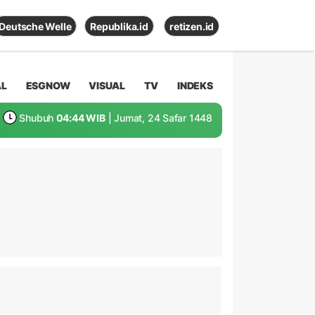
Deutsche Welle
Republika.id
retizen.id
AL
ESGNOW
VISUAL
TV
INDEKS
Shubuh
04:44 WIB
| Jumat, 24 Safar 1448