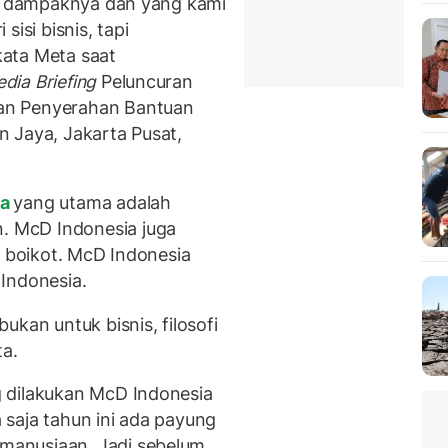
an dampaknya dan yang kami
isi bisnis, tapi
 kata Meta saat
dia Briefing
Peluncuran
an Penyerahan Bantuan
 Jaya, Jakarta Pusat,
ia
yang utama adalah
 McD Indonesia juga
i boikot. McD Indonesia
Indonesia.
ukan untuk bisnis, filosofi
ta.
 dilakukan McD Indonesia
saja tahun ini ada payung
manusiaan. Jadi sebelum