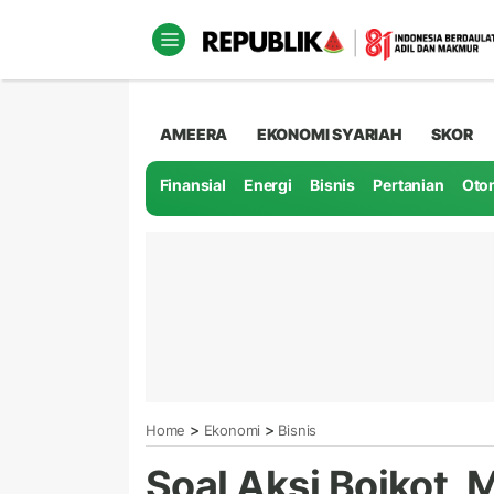
AMEERA
EKONOMI SYARIAH
SKOR
Finansial
Energi
Bisnis
Pertanian
Oto
>
>
Home
Ekonomi
Bisnis
Soal Aksi Boikot, 