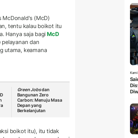
s McDonald's (McD)
, tentu kalau boikot itu
a. Hanya saja bagi
McD
e pelayanan dan
ng utama, keamana
Kami
Sai
Dis
Green Jobs
dan
Diw
cD
Bangunan Zero
n
Carbon: Menuju Masa
ra
Depan yang
Berkelanjutan
i boikot itu), itu tidak