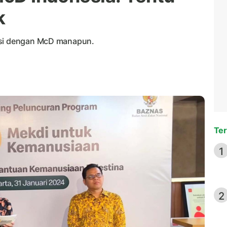
k
asi dengan McD manapun.
Ter
1
2