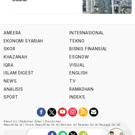
AMEERA
INTERNASIONAL
EKONOMI SYARIAH
TEKNO
SKOR
BISNIS FINANSIAL
KHAZANAH
ESGNOW
IQRA
VISUAL
ISLAM DIGEST
ENGLISH
NEWS
TV
ANALISIS
RAMADHAN
SPORT
INDEKS
About Us
|
Pedoman Siber
|
Disclaimer
Republika.id
|
Ihram.republika.co.id
|
Retizen.id
|
Rejabar.co.id
|
Rejogja.co.id
|