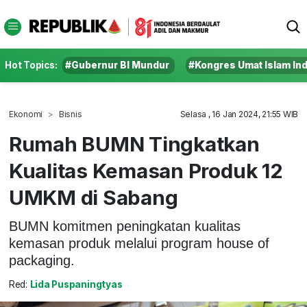
Hot Topics:
#Gubernur BI Mundur
#Kongres Umat Islam In
Ekonomi
Bisnis
Selasa , 16 Jan 2024, 21:55 WIB
Rumah BUMN Tingkatkan
Kualitas Kemasan Produk 12
UMKM di Sabang
BUMN komitmen peningkatan kualitas
kemasan produk melalui program house of
packaging.
Red:
Lida Puspaningtyas