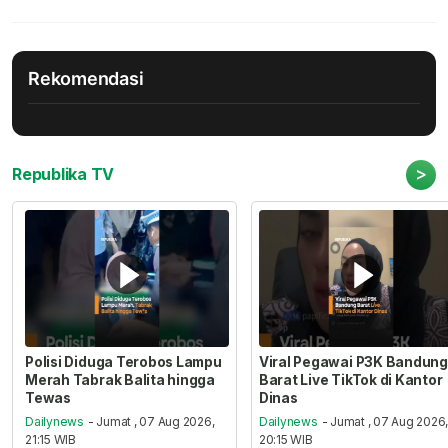
Rekomendasi
>
Republika TV
Polisi Diduga Terobos Lampu
Viral Pegawai P3K Bandung
Merah Tabrak Balita hingga
Barat Live TikTok di Kantor
Tewas
Dinas
Dailynews
- Jumat , 07 Aug 2026,
Dailynews
- Jumat , 07 Aug 2026
21:15 WIB
20:15 WIB