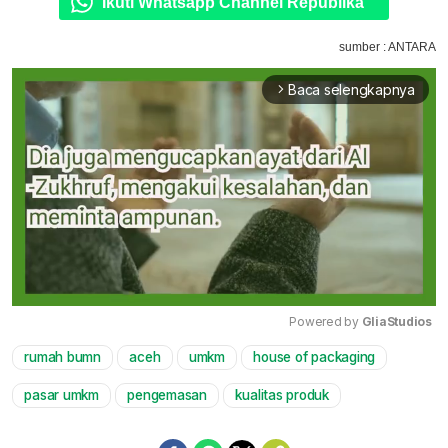
Ikuti Whatsapp Channel Republika
sumber : ANTARA
Baca selengkapnya
arrow_forward_ios
Powered by 
GliaStudios
rumah bumn
aceh
umkm
house of packaging
Mute
pasar umkm
pengemasan
kualitas produk