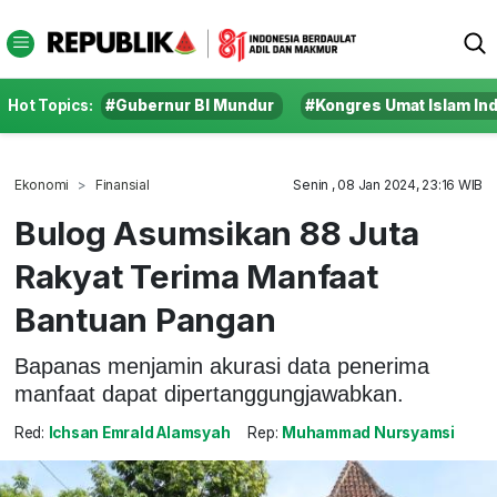
Hot Topics:
#Gubernur BI Mundur
#Kongres Umat Islam In
Ekonomi
Finansial
Senin , 08 Jan 2024, 23:16 WIB
Bulog Asumsikan 88 Juta
Rakyat Terima Manfaat
Bantuan Pangan
Bapanas menjamin akurasi data penerima
manfaat dapat dipertanggungjawabkan.
Red:
Ichsan Emrald Alamsyah
Rep:
Muhammad Nursyamsi