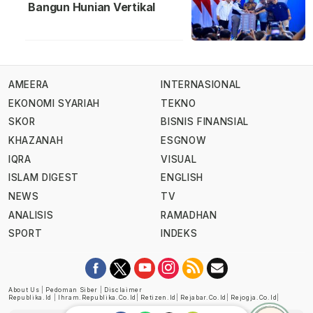
Bangun Hunian Vertikal
AMEERA
INTERNASIONAL
EKONOMI SYARIAH
TEKNO
SKOR
BISNIS FINANSIAL
KHAZANAH
ESGNOW
IQRA
VISUAL
ISLAM DIGEST
ENGLISH
NEWS
TV
ANALISIS
RAMADHAN
SPORT
INDEKS
About Us
|
Pedoman Siber
|
Disclaimer
Republika.id
|
Ihram.republika.co.id
|
Retizen.id
|
Rejabar.co.id
|
Rejogja.co.id
|