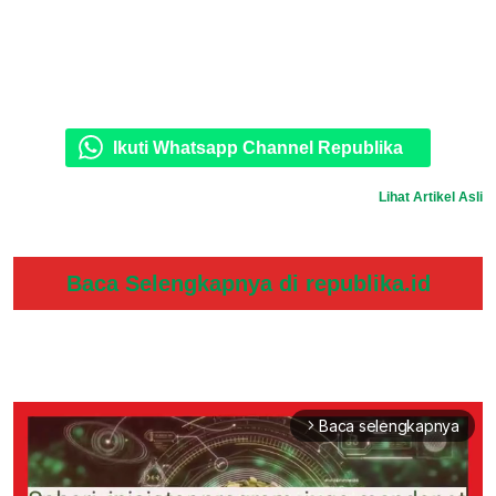
Ikuti Whatsapp Channel Republika
Lihat Artikel Asli
Baca Selengkapnya di republika.id
Baca selengkapnya
arrow_forward_ios