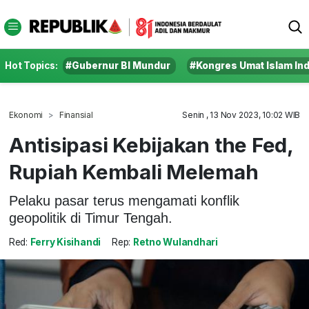
Hot Topics:
#Gubernur BI Mundur
#Kongres Umat Islam In
Ekonomi
Finansial
Senin , 13 Nov 2023, 10:02 WIB
Antisipasi Kebijakan the Fed,
Rupiah Kembali Melemah
Pelaku pasar terus mengamati konflik
geopolitik di Timur Tengah.
Red:
Ferry Kisihandi
Rep:
Retno Wulandhari