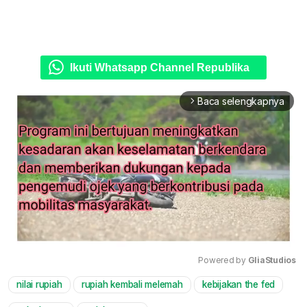
Ikuti Whatsapp Channel Republika
Baca selengkapnya
arrow_forward_ios
Powered by 
GliaStudios
nilai rupiah
rupiah kembali melemah
kebijakan the fed
Mute