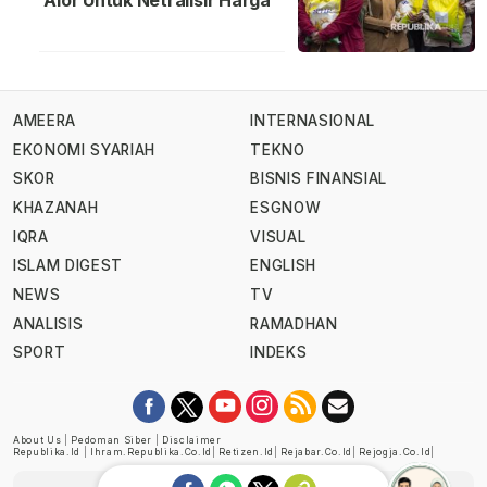
Alor Untuk Netralisir Harga
AMEERA
INTERNASIONAL
EKONOMI SYARIAH
TEKNO
SKOR
BISNIS FINANSIAL
KHAZANAH
ESGNOW
IQRA
VISUAL
ISLAM DIGEST
ENGLISH
NEWS
TV
ANALISIS
RAMADHAN
SPORT
INDEKS
About Us
|
Pedoman Siber
|
Disclaimer
Republika.id
|
Ihram.republika.co.id
|
Retizen.id
|
Rejabar.co.id
|
Rejogja.co.id
|