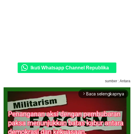
Ikuti Whatsapp Channel Republika
sumber : Antara
Baca selengkapnya
arrow_forward_ios