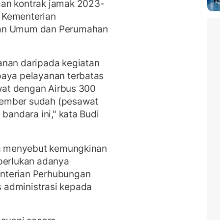
gan kontrak jamak 2023-
 Kementerian
aan Umum dan Perumahan
anan daripada kegiatan
paya pelayanan terbatas
awat dengan Airbus 300
sember sudah (pesawat
bandara ini," kata Budi
rya menyebut kemungkinan
iperlukan adanya
nterian Perhubungan
 administrasi kepada