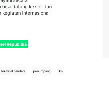
layani secara
 bisa datang ke sini dan
 kegiatan internasional
nel Republika
terminal bandara
penumpang
ikn