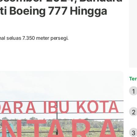
i Boeing 777 Hingga
al seluas 7.350 meter persegi.
Ter
1
2
3