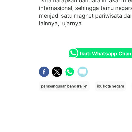
"Kita harapkan bandara ini akan me
internasional, sehingga tamu negara
menjadi satu magnet pariwisata dan
lainnya," ujarnya.
Ikuti Whatsapp Chan
pembangunan bandara ikn
ibu kota negara