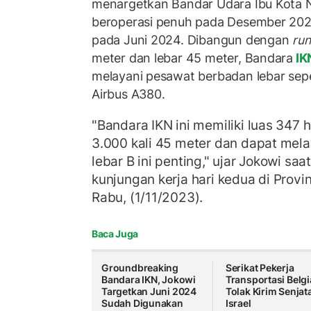
menargetkan Bandar Udara Ibu Kota N
beroperasi penuh pada Desember 2024
pada Juni 2024. Dibangun dengan
ru
meter dan lebar 45 meter, Bandara
IK
melayani pesawat berbadan lebar sepe
Airbus A380.
"Bandara IKN ini memiliki luas 347
3.000 kali 45 meter dan dapat mel
lebar B ini penting," ujar Jokowi saa
kunjungan kerja hari kedua di Provi
Rabu, (1/11/2023).
Baca Juga
Groundbreaking
Serikat Pekerja
Bandara IKN, Jokowi
Transportasi Belgi
Targetkan Juni 2024
Tolak Kirim Senjat
Sudah Digunakan
Israel