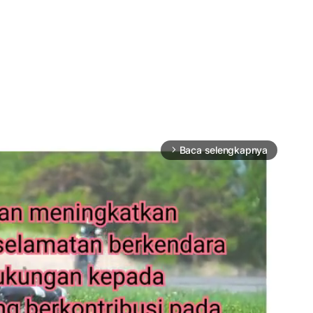
Baca selengkapnya
arrow_forward_ios