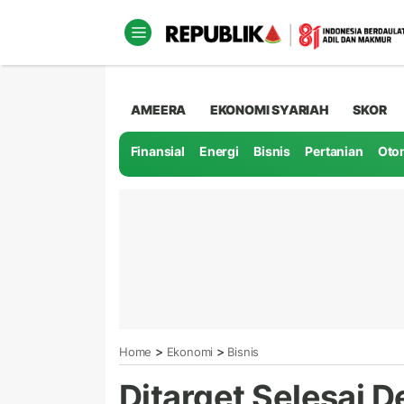
AMEERA
EKONOMI SYARIAH
SKOR
Finansial
Energi
Bisnis
Pertanian
Oto
>
>
Home
Ekonomi
Bisnis
Ditarget Selesai 