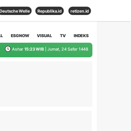
Deutsche Welle
Republika.id
retizen.id
AL
ESGNOW
VISUAL
TV
INDEKS
Ashar
15:23 WIB
| Jumat, 24 Safar 1448