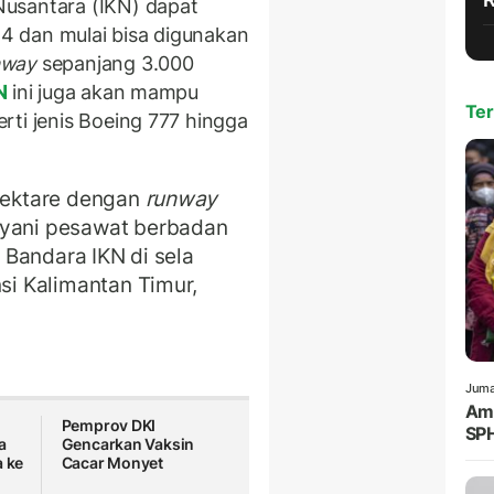
usantara (IKN) dapat
 dan mulai bisa digunakan
nway
sepanjang 3.000
N
ini juga akan mampu
Ter
rti jenis Boeing 777 hingga
 hektare dengan
runway
ayani pesawat berbadan
t Bandara IKN di sela
nsi Kalimantan Timur,
Juma
Amr
Pemprov DKI
SPH
a
Gencarkan Vaksin
a ke
Cacar Monyet