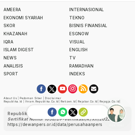
AMEERA
INTERNASIONAL
EKONOMI SYARIAH
TEKNO
SKOR
BISNIS FINANSIAL
KHAZANAH
ESGNOW
IQRA
VISUAL
ISLAM DIGEST
ENGLISH
NEWS
TV
ANALISIS
RAMADHAN
SPORT
INDEKS
About Us
|
Pedoman Siber
|
Disclaimer
Republika.id
|
Ihram.republika.co.id
|
Retizen.id
|
Rejabar.co.id
|
Rejogja.co.id
|
Republika telah diverifikasi oleh Dewan Pers
Sertifikat Nomor 1058/DP-Verifikasi/K/XII/2022
https://dewanpers.or.id/data/perusahaanpers
Ask me!