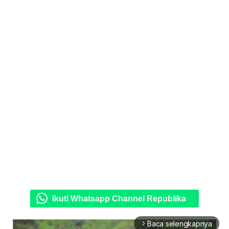
Ikuti Whatsapp Channel Republika
Baca selengkapnya
arrow_forward_ios