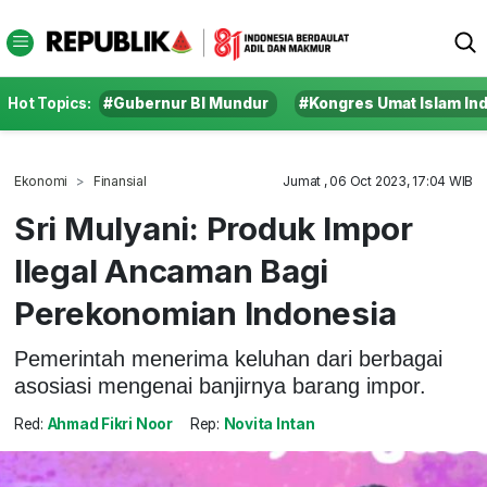
Hot Topics:
#Gubernur BI Mundur
#Kongres Umat Islam In
Ekonomi
Finansial
Jumat , 06 Oct 2023, 17:04 WIB
Sri Mulyani: Produk Impor
Ilegal Ancaman Bagi
Perekonomian Indonesia
Pemerintah menerima keluhan dari berbagai
asosiasi mengenai banjirnya barang impor.
Red:
Ahmad Fikri Noor
Rep:
Novita Intan