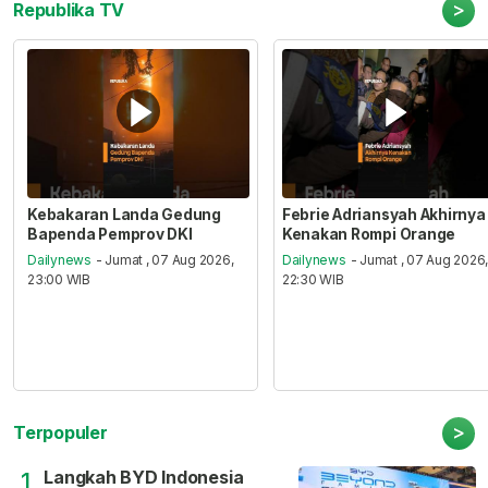
>
Republika TV
Kebakaran Landa Gedung
Febrie Adriansyah Akhirnya
Bapenda Pemprov DKI
Kenakan Rompi Orange
Dailynews
- Jumat , 07 Aug 2026,
Dailynews
- Jumat , 07 Aug 2026
23:00 WIB
22:30 WIB
>
Terpopuler
Langkah BYD Indonesia
1