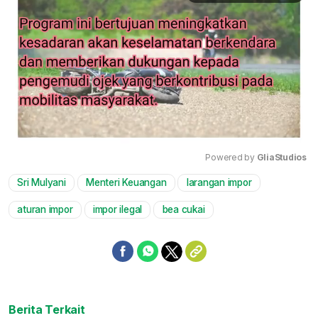
Powered by 
GliaStudios
Sri Mulyani
Menteri Keuangan
larangan impor
Mute
aturan impor
impor ilegal
bea cukai
Berita Terkait