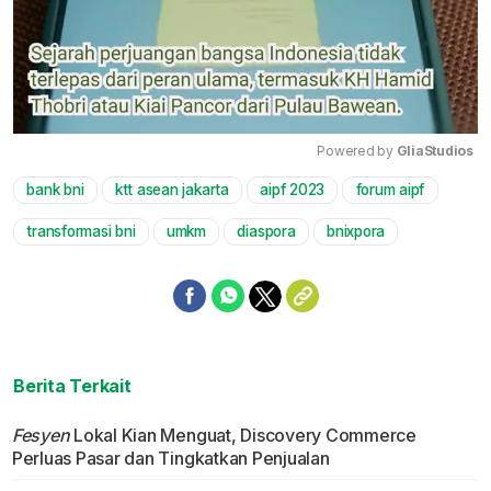
Powered by 
GliaStudios
bank bni
ktt asean jakarta
aipf 2023
forum aipf
Mute
transformasi bni
umkm
diaspora
bnixpora
Berita Terkait
Fesyen
Lokal Kian Menguat, Discovery Commerce
Perluas Pasar dan Tingkatkan Penjualan