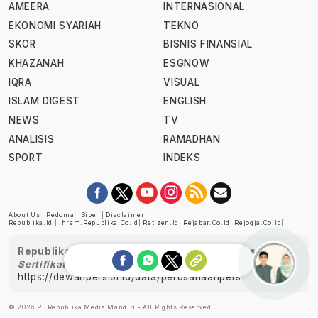
AMEERA
INTERNASIONAL
EKONOMI SYARIAH
TEKNO
SKOR
BISNIS FINANSIAL
KHAZANAH
ESGNOW
IQRA
VISUAL
ISLAM DIGEST
ENGLISH
NEWS
TV
ANALISIS
RAMADHAN
SPORT
INDEKS
About Us
|
Pedoman Siber
|
Disclaimer
Republika.id
|
Ihram.republika.co.id
|
Retizen.id
|
Rejabar.co.id
|
Rejogja.co.id
|
Republika telah diverifikasi oleh Dewan Pers
Sertifikat Nomor 1058/DP-Verifikasi/K/XII/2022
https://dewanpers.or.id/data/perusahaanpers
Ask me!
© 2026 PT Republika Media Mandiri - All Rights Reserved.