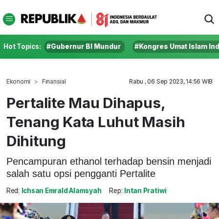
Hot Topics:
#Gubernur BI Mundur
#Kongres Umat Islam In
Ekonomi
Finansial
Rabu , 06 Sep 2023, 14:56 WIB
Pertalite Mau Dihapus,
Tenang Kata Luhut Masih
Dihitung
Pencampuran ethanol terhadap bensin menjadi
salah satu opsi pengganti Pertalite
Red:
Ichsan Emrald Alamsyah
Rep:
Intan Pratiwi