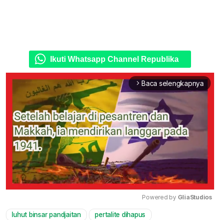
Ikuti Whatsapp Channel Republika
Baca selengkapnya
arrow_forward_ios
Powered by 
GliaStudios
luhut binsar pandjaitan
pertalite dihapus
Mute