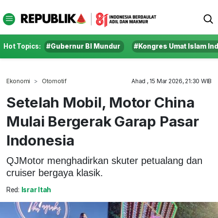
Hot Topics:
#Gubernur BI Mundur
#Kongres Umat Islam In
Ekonomi
Otomotif
Ahad , 15 Mar 2026, 21:30 WIB
Setelah Mobil, Motor China
Mulai Bergerak Garap Pasar
Indonesia
QJMotor menghadirkan skuter petualang dan
cruiser bergaya klasik.
Red:
Israr Itah