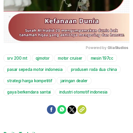
Powered by 
GliaStudios
srv 200 mt
qjmotor
motor cruiser
mesin 197cc
Mute
pasar sepeda motor indonesia
produsen roda dua china
strategi harga kompetitif
jaringan dealer
gaya berkendara santai
industri otomotif indonesia