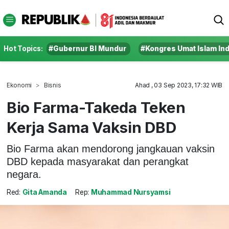
Hot Topics:
#Gubernur BI Mundur
#Kongres Umat Islam In
Ekonomi
Bisnis
Ahad , 03 Sep 2023, 17:32 WIB
Bio Farma-Takeda Teken
Kerja Sama Vaksin DBD
Bio Farma akan mendorong jangkauan vaksin
DBD kepada masyarakat dan perangkat
negara.
Red:
Gita Amanda
Rep:
Muhammad Nursyamsi