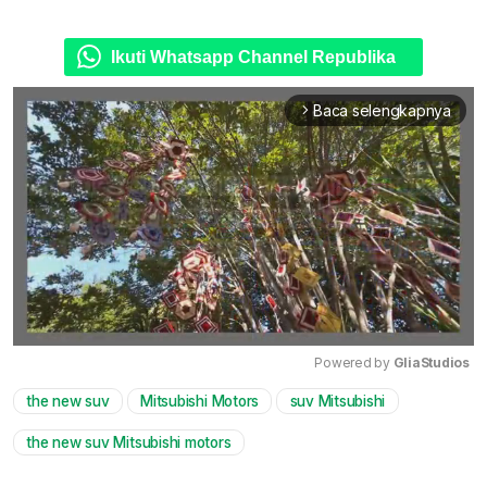
Ikuti Whatsapp Channel Republika
Baca selengkapnya
arrow_forward_ios
Powered by 
GliaStudios
the new suv
Mitsubishi Motors
suv Mitsubishi
Mute
the new suv Mitsubishi motors