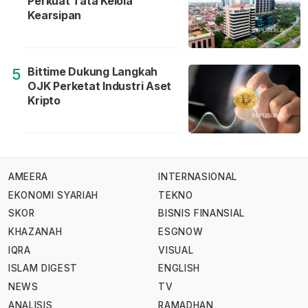
Perkuat Tata Kelola
Kearsipan
Bittime Dukung Langkah
5
OJK Perketat Industri Aset
Kripto
AMEERA
INTERNASIONAL
EKONOMI SYARIAH
TEKNO
SKOR
BISNIS FINANSIAL
KHAZANAH
ESGNOW
IQRA
VISUAL
ISLAM DIGEST
ENGLISH
NEWS
TV
ANALISIS
RAMADHAN