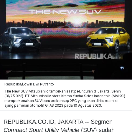
Republika/Edwin Dwi Putranto
The New SUV Mitsubishi ditampilkan saat peluncuran di Jakarta, Senin
(31/7/2023). PT Mitsubishi Motors Krama Yudha Sales Indonesia (MMKSI)
memperkenalkan SUV baru berkonsep XFC yang akan dirilis resmi di
ajang pameran otomotif GIIAS 2023 pada 10 Agustus 2023.
REPUBLIKA.CO.ID, JAKARTA -- Segmen
Compact Sport Utility Vehicle
(SUV) sudah