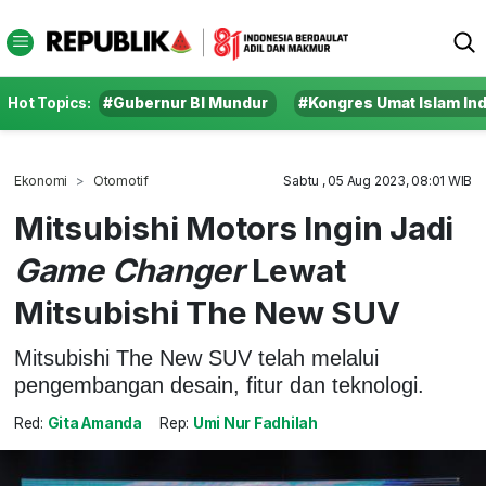
Hot Topics:
#Gubernur BI Mundur
#Kongres Umat Islam In
Ekonomi
Otomotif
Sabtu , 05 Aug 2023, 08:01 WIB
Mitsubishi Motors Ingin Jadi
Game Changer
Lewat
Mitsubishi The New SUV
Mitsubishi The New SUV telah melalui
pengembangan desain, fitur dan teknologi.
Red:
Gita Amanda
Rep:
Umi Nur Fadhilah