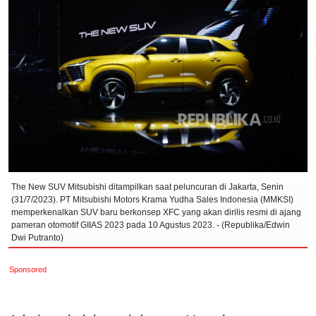
The New SUV Mitsubishi ditampilkan saat peluncuran di Jakarta, Senin
(31/7/2023). PT Mitsubishi Motors Krama Yudha Sales Indonesia (MMKSI)
memperkenalkan SUV baru berkonsep XFC yang akan dirilis resmi di ajang
pameran otomotif GIIAS 2023 pada 10 Agustus 2023. - (Republika/Edwin
Dwi Putranto)
Sponsored