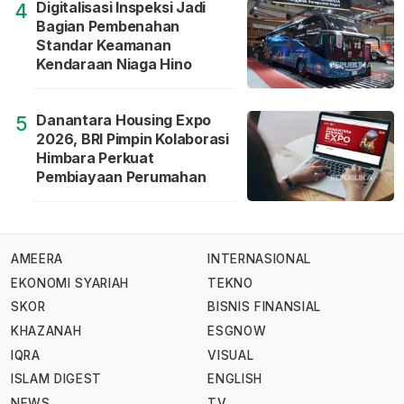
Digitalisasi Inspeksi Jadi
4
Bagian Pembenahan
Standar Keamanan
Kendaraan Niaga Hino
Danantara Housing Expo
5
2026, BRI Pimpin Kolaborasi
Himbara Perkuat
Pembiayaan Perumahan
AMEERA
INTERNASIONAL
EKONOMI SYARIAH
TEKNO
SKOR
BISNIS FINANSIAL
KHAZANAH
ESGNOW
IQRA
VISUAL
ISLAM DIGEST
ENGLISH
NEWS
TV