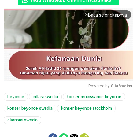
Baca selengkapnya
arrow_forward_ios
Powered by 
GliaStudios
beyonce
inflasi swedia
konser renaissance beyonce
Mute
konser beyonce swedia
konser beyonce stockholm
ekonomi swedia