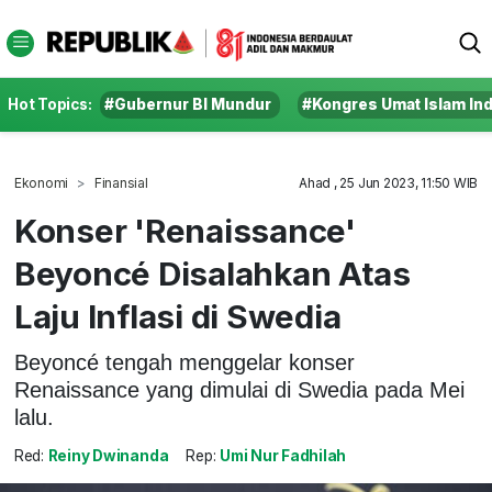
Hot Topics:
#Gubernur BI Mundur
#Kongres Umat Islam In
Ekonomi
Finansial
Ahad , 25 Jun 2023, 11:50 WIB
Konser 'Renaissance'
Beyoncé Disalahkan Atas
Laju Inflasi di Swedia
Beyoncé tengah menggelar konser
Renaissance yang dimulai di Swedia pada Mei
lalu.
Red:
Reiny Dwinanda
Rep:
Umi Nur Fadhilah