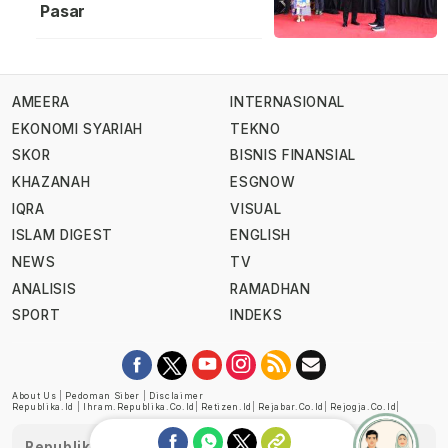
Pasar
AMEERA
INTERNASIONAL
EKONOMI SYARIAH
TEKNO
SKOR
BISNIS FINANSIAL
KHAZANAH
ESGNOW
IQRA
VISUAL
ISLAM DIGEST
ENGLISH
NEWS
TV
ANALISIS
RAMADHAN
SPORT
INDEKS
About Us
|
Pedoman Siber
|
Disclaimer
Republika.id
|
Ihram.republika.co.id
|
Retizen.id
|
Rejabar.co.id
|
Rejogja.co.id
|
Republika telah diverifikasi oleh Dewan Pers