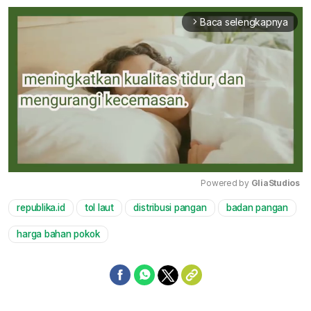
Baca selengkapnya
arrow_forward_ios
Powered by 
GliaStudios
republika.id
tol laut
distribusi pangan
badan pangan
Mute
harga bahan pokok