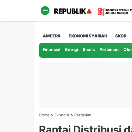
AMEERA
EKONOMI SYARIAH
SKOR
Finansial
Energi
Bisnis
Pertanian
Oto
>
>
Home
Ekonomi
Pertanian
Rantai Distribusi 