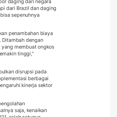
or daging dari negara
pi dari Brazil dan daging
m bisa sepenuhnya
kan penambahan biaya
n. Ditambah dengan
ak yang membuat ongkos
emakin tinggi,”
lkan disrupsi pada
Implementasi berbagai
ngaruhi kinerja sektor
 pengolahan
alnya saja, kenaikan
021, salah satunya,