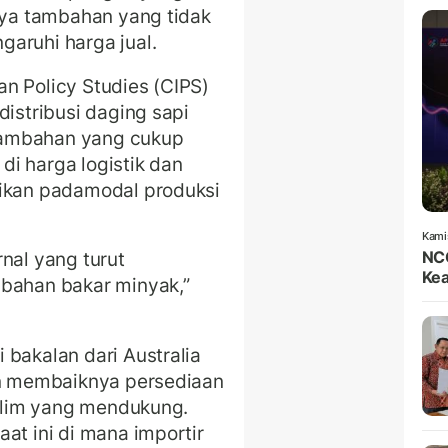
iaya tambahan yang tidak
aruhi harga jual.
n Policy Studies (CIPS)
distribusi daging sapi
tambahan yang cukup
 di harga logistik dan
fikan padamodal produksi
Kami
nal yang turut
NCC
Kea
 bahan bakar minyak,”
 bakalan dari Australia
gan membaiknya persediaan
iklim yang mendukung.
at ini di mana importir