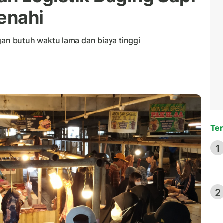
enahi
n butuh waktu lama dan biaya tinggi
Ter
1
2