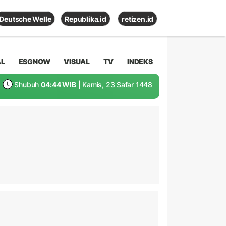
Deutsche Welle
Republika.id
retizen.id
AL
ESGNOW
VISUAL
TV
INDEKS
Shubuh
04:44 WIB
| Kamis, 23 Safar 1448