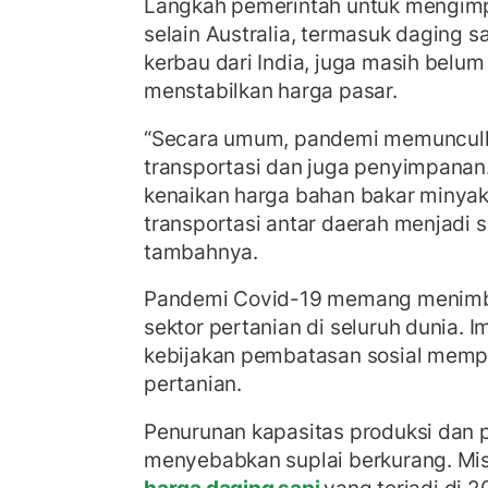
Langkah pemerintah untuk mengimp
selain Australia, termasuk daging sa
kerbau dari India, juga masih belu
menstabilkan harga pasar.
“Secara umum, pandemi memuncul
transportasi dan juga penyimpana
kenaikan harga bahan bakar miny
transportasi antar daerah menjadi s
tambahnya.
Pandemi Covid-19 memang menimbu
sektor pertanian di seluruh dunia. 
kebijakan pembatasan sosial mempe
pertanian.
Penurunan kapasitas produksi dan
menyebabkan suplai berkurang. Mis
harga daging sapi
yang terjadi di 2