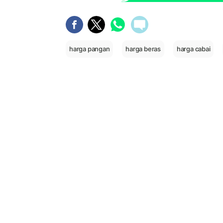
harga pangan
harga beras
harga cabai