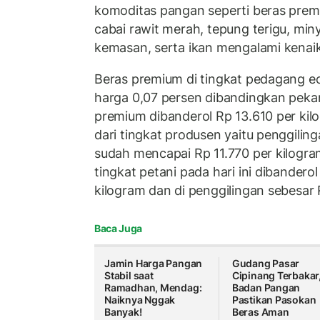
komoditas pangan seperti beras premiu
cabai rawit merah, tepung terigu, mi
kemasan, serta ikan mengalami kenai
Beras premium di tingkat pedagang e
harga 0,07 persen dibandingkan pekan 
premium dibanderol Rp 13.610 per kilo
dari tingkat produsen yaitu penggili
sudah mencapai Rp 11.770 per kilogr
tingkat petani pada hari ini dibandero
kilogram dan di penggilingan sebesar 
Baca Juga
Jamin Harga Pangan
Gudang Pasar
Stabil saat
Cipinang Terbakar
Ramadhan, Mendag:
Badan Pangan
Naiknya Nggak
Pastikan Pasokan
Banyak!
Beras Aman