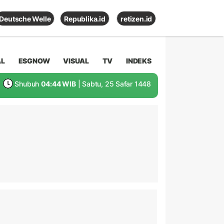
Deutsche Welle
Republika.id
retizen.id
AL
ESGNOW
VISUAL
TV
INDEKS
Shubuh
04:44 WIB
| Sabtu, 25 Safar 1448