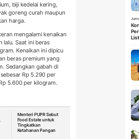
m, biji kedelai kering,
nyak goreng curah maupun
Juma
kan harga.
Kon
Per
ceran mengalami kenaikan
List
lalu. Saat ini beras
gram. Kenaikan ini dipicu
ngan beras premium yang
am. Sedangkan gabah di
l sebesar Rp 5.290 per
Rp 5.600 per kilogram.
Menteri PUPR Sebut
,
Food Estate untuk
Tingkatkan
Ketahanan Pangan