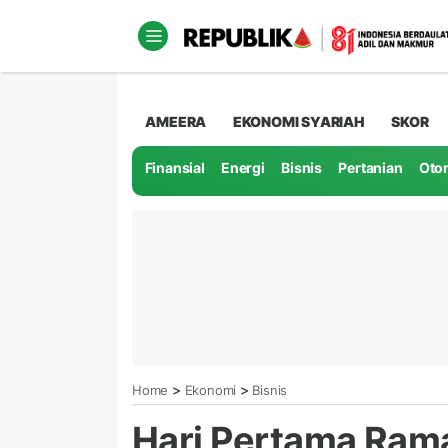
AMEERA
EKONOMI SYARIAH
SKOR
Finansial
Energi
Bisnis
Pertanian
Oto
>
>
Home
Ekonomi
Bisnis
Hari Pertama Ram