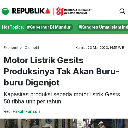
Hot Topics:
#Gubernur BI Mundur
#Kongres Umat Islam In
Ekonomi
Otomotif
Kamis , 23 Mar 2023, 14:51 WIB
Motor Listrik Gesits
Produksinya Tak Akan Buru-
buru Digenjot
Kapasitas produksi sepeda motor listrik Gests
50 ribba unit per tahun.
Red:
Firkah Fansuri