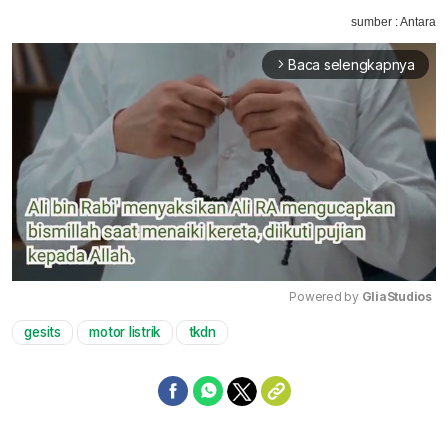
sumber : Antara
Baca selengkapnya
arrow_forward_ios
Powered by 
GliaStudios
gesits
motor listrik
tkdn
Mute