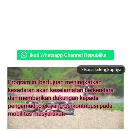
Ikuti Whatsapp Channel Republika
Baca selengkapnya
arrow_forward_ios