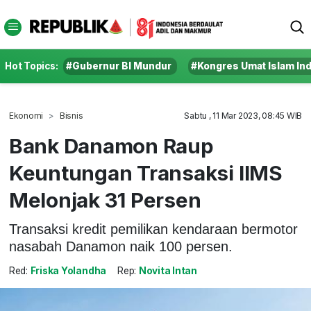
Hot Topics:
#Gubernur BI Mundur
#Kongres Umat Islam In
Ekonomi
Bisnis
Sabtu , 11 Mar 2023, 08:45 WIB
Bank Danamon Raup
Keuntungan Transaksi IIMS
Melonjak 31 Persen
Transaksi kredit pemilikan kendaraan bermotor
nasabah Danamon naik 100 persen.
Red:
Friska Yolandha
Rep:
Novita Intan